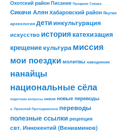
Охотский район
Писание
Праздник Севера
Сикачи Алян
Хабаровский район
Якутия
дети
инкультурация
археология
история
катехизация
искусство
миссия
крещение
культура
мои поездки
молитвы
наводнение
нанайцы
национальные сёла
новые переводы
нивхи
недетские вопросы
переводы
о. Прокопий Протодиаконов
полезные ссылки
рецепция
свт. Иннокентий (Вениаминов)