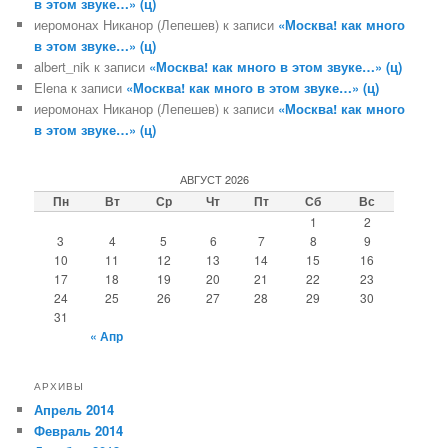
в этом звуке…» (ц)
иеромонах Никанор (Лепешев)
к записи
«Москва! как много
в этом звуке…» (ц)
albert_nik
к записи
«Москва! как много в этом звуке…» (ц)
Elena
к записи
«Москва! как много в этом звуке…» (ц)
иеромонах Никанор (Лепешев)
к записи
«Москва! как много
в этом звуке…» (ц)
АВГУСТ 2026
Пн
Вт
Ср
Чт
Пт
Сб
Вс
1
2
3
4
5
6
7
8
9
10
11
12
13
14
15
16
17
18
19
20
21
22
23
24
25
26
27
28
29
30
31
« Апр
АРХИВЫ
Апрель 2014
Февраль 2014