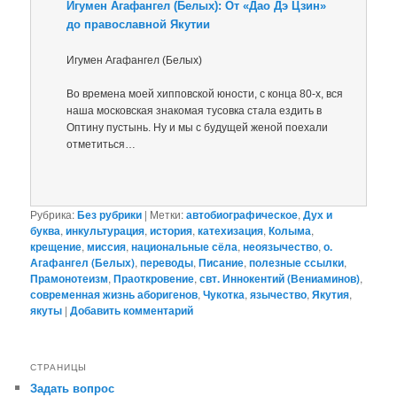
Игумен Агафангел (Белых): От «Дао Дэ Цзин»
до православной Якутии
Игумен Агафангел (Белых)
Во времена моей хипповской юности, с конца 80-х, вся
наша московская знакомая тусовка стала ездить в
Оптину пустынь. Ну и мы с будущей женой поехали
отметиться…
Рубрика:
Без рубрики
|
Метки:
автобиографическое
,
Дух и
буква
,
инкультурация
,
история
,
катехизация
,
Колыма
,
крещение
,
миссия
,
национальные сёла
,
неоязычество
,
о.
Агафангел (Белых)
,
переводы
,
Писание
,
полезные ссылки
,
Прамонотеизм
,
Праоткровение
,
свт. Иннокентий (Вениаминов)
,
современная жизнь аборигенов
,
Чукотка
,
язычество
,
Якутия
,
якуты
|
Добавить комментарий
СТРАНИЦЫ
Задать вопрос