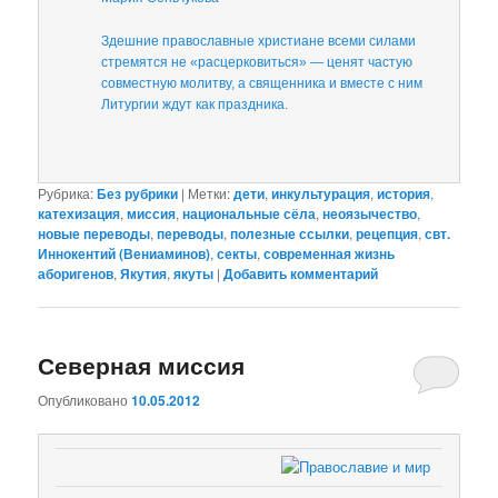
Здешние православные христиане всеми силами
стремятся не «расцерковиться» — ценят частую
совместную молитву, а священника и вместе с ним
Литургии ждут как праздника.
Рубрика:
Без рубрики
|
Метки:
дети
,
инкультурация
,
история
,
катехизация
,
миссия
,
национальные сёла
,
неоязычество
,
новые переводы
,
переводы
,
полезные ссылки
,
рецепция
,
свт.
Иннокентий (Вениаминов)
,
секты
,
современная жизнь
аборигенов
,
Якутия
,
якуты
|
Добавить комментарий
Северная миссия
Опубликовано
10.05.2012