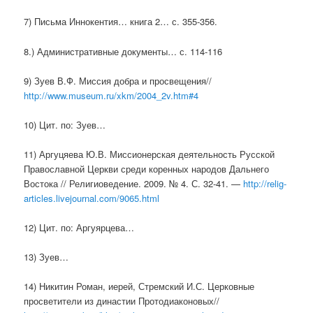
7) Письма Иннокентия… книга 2… с. 355-356.
8.) Административные документы… с. 114-116
9) Зуев В.Ф. Миссия добра и просвещения//
http://www.museum.ru/xkm/2004_2v.htm#4
10) Цит. по: Зуев…
11) Аргуцяева Ю.В. Миссионерская деятельность Русской
Православной Церкви среди коренных народов Дальнего
Востока // Религиоведение. 2009. № 4. С. 32-41. —
http://relig-
articles.livejournal.com/9065.html
12) Цит. по: Аргуярцева…
13) Зуев…
14) Никитин Роман, иерей, Стремский И.С. Церковные
просветители из династии Протодиаконовых//