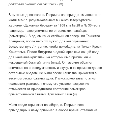
родители охотно согласились»
(3).
В путевых дневниках о. Гавриила за период с 15 июня по 11
июля 1857 г. (опубликованных в Санкт-Петербургском
журнале «Духовная беседа» за 1858 г. в № 28 и № 36) есть,
например, такое упоминание о горинских нанайцах
(самагирах). В одном из их стойбищ он совершил Таинство
Крещения, после чего отслужил для новокрещёных
Божественную Литургию, чтобы приобщить их Тела и Крови
Христовых. После Литургии в одной юрте был общий обед
для нанайцев-христиан, на который был приглашён и
некрещеный богатый гиляк (нивх). О. Гавриил обратил
внимание на его задумчивость и скуку, в то время когда все
остальные обедавшие были после Таинства Причастия в
веселом расположении духа. И миссионер завел с этим
человеком разговор, почему его унылое настроение
отличается от приподнятого состояния самагиров,
причастившихся Святых Христовых Таин (4).
Живя среди горинских нанайцев, о. Гавриил всех
приходящих к нему принимал в любое время, отвечал на