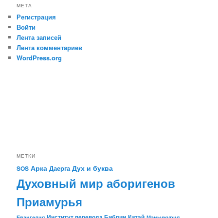
МЕТА
Регистрация
Войти
Лента записей
Лента комментариев
WordPress.org
МЕТКИ
Арка
Дух и буква
Даерга
SOS
Духовный мир аборигенов
Приамурья
Институт перевода Библии
Китай
Евангелия
Маньчжурия