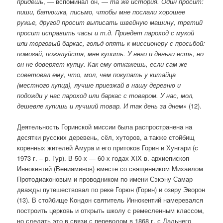
придешь
, — вспоминал он, —
та же история. Один просит:
пиши, батюшка, письмо, чтобы мне послали хорошее
ружье, другой просит выписать швейную машину, третий
просит исправить часы и т.д. Приедет пароход с мукой
или торговый баркас, гольд опять к миссионеру с просьбой:
помогай, пожалуйста, мне купить. У него и деньги есть, но
он не доверяет купцу. Как ему откажешь, если сам же
советовал ему, что, мол, чем покупать у китайца
(местного купца), лучше приезжай в нашу деревню и
подожди у нас пароход или баркас с товаром. У нас, мол,
дешевле купишь и лучший товар. И так день за днем»
(12).
Деятельность Горинской миссии была распространена на
десятки русских деревень, сёл, хуторов, а также стойбищ
коренных жителей Амура и его притоков Горин и Хунгари (с
1973 г. – р. Гур). В 50-х — 60-х годах XIX в. архиепископ
Иннокентий (Вениаминов) вместе со священником Михаилом
Протодиаконовым и проводником по имени Сэкэну Самар
дважды путешествовал по реке Горюн (Горин) и озеру Эворон
(13). В стойбище Кондон святитель Иннокентий намеревался
построить церковь и открыть школу с ремесленным классом,
но сделать это в связи с переводом в 1868 г. с Дальнего