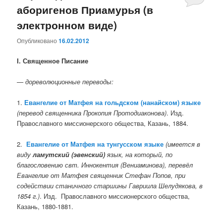
аборигенов Приамурья (в
электронном виде)
Опубликовано
16.02.2012
I. Священное Писание
— дореволюционные переводы:
1.
Евангелие от Матфея на гольдском (нанайском) языке
(перевод священника Прокопия Протодиаконова)
. Изд.
Православного миссионерского общества, Казань, 1884.
2.
Евангелие от Матфея на тунгусском языке
(имеется в
виду
ламутский (эвенский)
язык, на который, по
благословению свт. Иннокентия (Вениаминова), перевёл
Евангелие от Матфея священник Стефан Попов, при
содействии станичного старшины Гавриила Шелудякова, в
1854 г.)
. Изд. Православного миссионерского общества,
Казань, 1880-1881.