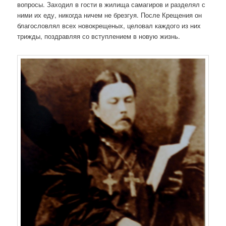
вопросы. Заходил в гости в жилища самагиров и разделял с
ними их еду, никогда ничем не брезгуя. После Крещения он
благословлял всех новокрещеных, целовал каждого из них
трижды, поздравляя со вступлением в новую жизнь.