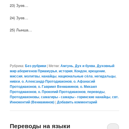
23) Зуев…
24) Зуев…
25) Лынша…
Рубрика:
Без рубрики
|
Метки:
Амгунь
,
Дух и буква
,
Духовный
мир аборигенов Приамурья
,
история
,
Кондон
,
крещение
,
миссия
,
молитвы
,
нанайцы
,
национальные сёла
,
негидальцы
,
нивхи
,
о. Александр Протодиаконов
,
о. Афанасий
Протодиаконов
,
о. Гавриил Вениаминов
,
о. Михаил
Протодиаконов
,
о. Прокопий Протодиаконов
,
переводы
,
Протодиаконовы
,
самагиры - самары - горинские нанайцы
,
свт.
Иннокентий (Вениаминов)
|
Добавить комментарий
Переводы на языки