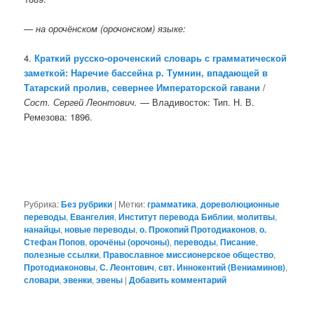
— на орочёнском (орочонском) языке:
4.
Краткий русско-ороченский словарь с грамматической
заметкой: Наречие бассейна р. Тумнин, впадающей в
Татарский пролив, севернее Императорской гавани
/
Сост. Сергей Леонтович.
— Владивосток: Тип. Н. В.
Ремезова: 1896.
Рубрика:
Без рубрики
|
Метки:
грамматика
,
дореволюционные
переводы
,
Евангелия
,
Институт перевода Библии
,
молитвы
,
нанайцы
,
новые переводы
,
о. Прокопий Протодиаконов
,
о.
Стефан Попов
,
орочёны (орочоны)
,
переводы
,
Писание
,
полезные ссылки
,
Православное миссионерское общество
,
Протодиаконовы
,
С. Леонтович
,
свт. Иннокентий (Вениаминов)
,
словари
,
эвенки
,
эвены
|
Добавить комментарий