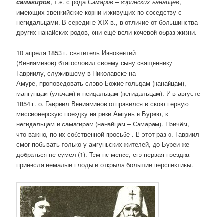
самагиров
, т.е. с рода
Самаров
–
горинских нанайцев
,
имеющих эвенкийские корни и живущих по соседству с
негидальцами. В середине XIX в., в отличие от большинства
других нанайских родов, они ещё вели кочевой образ жизни.
10 апреля 1853 г. святитель Иннокентий
(Вениаминов) благословил своему сыну священнику
Гавриилу, служившему в Николавске-на-
Амуре, проповедовать слово Божие гольдам (нанайцам),
мангунцам (ульчам) и неидальцам (негидальцам). И в августе
1854 г. о. Гавриил Вениаминов отправился в свою первую
миссионерскую поездку на реки Амгунь и Бурею, к
негидальцам и самагирам (нанайцам – Самарам). Причём,
что важно, по их собственной просьбе . В этот раз о. Гавриил
смог побывать только у амгуньских жителей, до Буреи же
добраться не сумел (1). Тем не менее, его первая поездка
принесла немалые плоды и открыла большие перспективы.