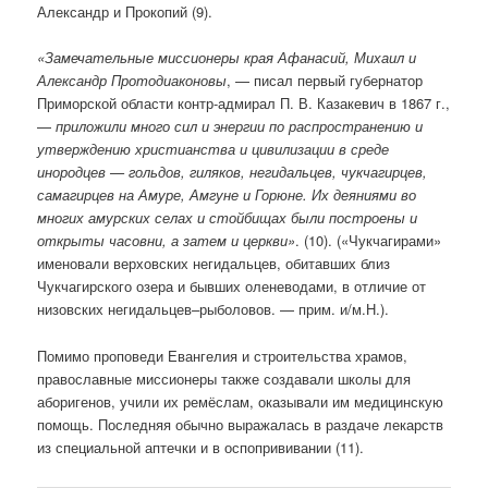
Александр и Прокопий (9).
«Замечательные миссионеры края Афанасий, Михаил и
Александр Протодиаконовы
, — писал первый губернатор
Приморской области контр-адмирал П. В. Казакевич в 1867 г.,
—
приложили много сил и энергии по распространению и
утверждению христианства и цивилизации в среде
инородцев — гольдов, гиляков, негидальцев, чукчагирцев,
самагирцев на Амуре, Амгуне и Горюне. Их деяниями во
многих амурских селах и стойбищах были построены и
открыты часовни, а затем и церкви»
. (10). («Чукчагирами»
именовали верховских негидальцев, обитавших близ
Чукчагирского озера и бывших оленеводами, в отличие от
низовских негидальцев–рыболовов. — прим. и/м.Н.).
Помимо проповеди Евангелия и строительства храмов,
православные миссионеры также создавали школы для
аборигенов, учили их ремёслам, оказывали им медицинскую
помощь. Последняя обычно выражалась в раздаче лекарств
из специальной аптечки и в оспопрививании (11).