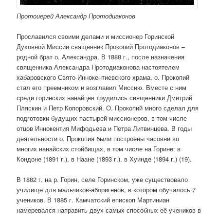
Протоиерей Александр Протодиаконов
Прославился своими делами и миссионер Горинской
Духовной Миссии священник Прокопий Протодиаконов –
родной брат о. Александра. В 1888 г., после назначения
священника Александра Протодиаконова настоятелем
хабаровского Свято-Иннокентиевского храма, о. Прокопий
стал его преемником и возглавил Миссию. Вместе с ним
среди горинских нанайцев трудились священники Дмитрий
Пляскин и Петр Копоровский. О. Прокопий много сделал для
подготовки будущих пастырей-миссионеров, в том числе
отцов Иннокентия Мифодьева и Петра Литвинцева. В годы
деятельности о. Прокопия были построены часовни во
многих нанайских стойбищах, в том числе на Горине: в
Кондоне (1891 г.), в Наане (1893 г.), в Хуинде (1894 г.) (19).
В 1882 г. на р. Горин, селе Горинском, уже существовало
училище для мальчиков-аборигенов, в котором обучалось 7
учеников. В 1885 г. Камчатский епископ Мартиниан
намеревался направить двух самых способных её учеников в