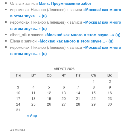
Ольга
к записи
Маяк. Преумножение забот
иеромонах Никанор (Лепешев)
к записи
«Москва! как много
в этом звуке…» (ц)
иеромонах Никанор (Лепешев)
к записи
«Москва! как много
в этом звуке…» (ц)
albert_nik
к записи
«Москва! как много в этом звуке…» (ц)
Elena
к записи
«Москва! как много в этом звуке…» (ц)
иеромонах Никанор (Лепешев)
к записи
«Москва! как много
в этом звуке…» (ц)
АВГУСТ 2026
Пн
Вт
Ср
Чт
Пт
Сб
Вс
1
2
3
4
5
6
7
8
9
10
11
12
13
14
15
16
17
18
19
20
21
22
23
24
25
26
27
28
29
30
31
« Апр
АРХИВЫ