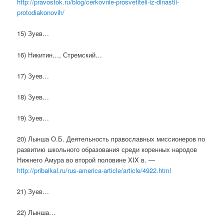
http://pravostok.ru/blog/cerkovnie-prosvetiteli-iz-dinastii-
protodiakonovih/
15) Зуев…
16) Никитин…, Стремский…
17) Зуев…
18) Зуев…
19) Зуев…
20) Лынша О.Б. Деятельность православных миссионеров по
развитию школьного образования среди коренных народов
Нижнего Амура во второй половине XIX в. —
http://pribaikal.ru/rus-america-article/article/4922.html
21) Зуев…
22) Лынша…