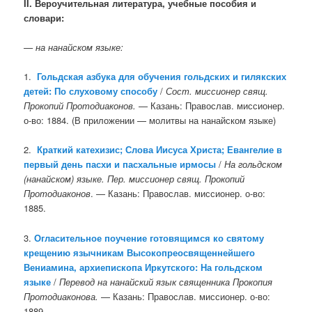
II. Вероучительная литература, учебные пособия и
словари:
— на нанайском языке:
1.
Гольдская азбука для обучения гольдских и гилякских
детей: По слуховому способу
/
Сост. миссионер свящ.
Прокопий Протодиаконов.
— Казань: Православ. миссионер.
о-во: 1884. (В приложении — молитвы на нанайском языке)
2.
Краткий катехизис; Слова Иисуса Христа; Евангелие в
первый день пасхи и пасхальные ирмосы
/
На гольдском
(нанайском) языке. Пер. миссионер свящ. Прокопий
Протодиаконов
. — Казань: Православ. миссионер. о-во:
1885.
3.
Огласительное поучение готовящимся ко святому
крещению язычникам Высокопреосвященнейшего
Вениамина, архиепископа Иркутского: На гольдском
языке
/
Перевод на нанайский язык священника Прокопия
Протодиаконова.
— Казань: Православ. миссионер. о-во:
1889.