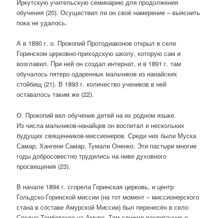
Иркутскую учительскую семинарию для продолжения
обучения (20). Осуществил ли он своё намерение – выяснить
пока не удалось.
А в 1890 г. о. Прокопий Протодиаконов открыл в селе
Горинском церковно-приходскую школу, которую сам и
возглавил. При ней он создал интернат, и в 1891 г. там
обучалось пятеро одаренных мальчиков из нанайских
стойбищ (21). В 1893 г. количество учеников в ней
оставалось таким же (22).
О. Прокопий вел обучение детей на их родном языке.
Из числа мальчиков-нанайцев он воспитал и нескольких
будущих священников-миссионеров. Среди них были Муска
Самар, Хангени Самар, Тумали Оненко. Эти пастыри многие
годы добросовестно трудились на ниве духовного
просвещения (23).
В начале 1894 г. сгорела Горинская церковь, и центр
Гольдско-Горинской миссии (на тот момент – миссионерского
стана в составе Амурской Миссии) был перенесён в село
Средне-Тамбовское на Амуре. Там служил воспитанник о.