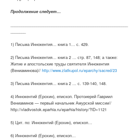
Продолжение следует…
______________________________________________________
_______
1) Письма Иннокентия… книга 1… с. 429.
2) Письма Иннокентия… книга 2 … стр. 87, 148; а также:
Житие и апостольские труды святителя Иннокентия
(Вениаминова)//
http://www.zlatkupol.ru/eparchy/sacred/23
3) Письма Иннокентия… книга 2 … с. 139-140, 148.
4) Иннокентий (Ерохин), епископ. Протоиерей Гавриил
Вениаминов — первый начальник Амурской миссии//
http://vladivostok.eparhia.ru/eparhia/history/?ID=1121
5) Цит. по: Иннокентий (Ерохин), епископ…
6) Иннокентий (Ерохин), епископ…