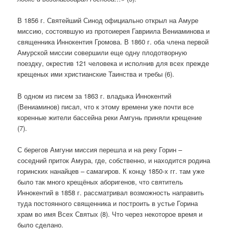
В 1856 г. Святейший Синод официально открыл на Амуре
миссию, состоявшую из протоиерея Гавриила Вениаминова и
священника Иннокентия Громова. В 1860 г. оба члена первой
Амурской миссии совершили еще одну плодотворную
поездку, окрестив 121 человека и исполнив для всех прежде
крещеных ими христианские Таинства и требы (6).
В одном из писем за 1863 г. владыка Иннокентий
(Вениаминов) писал, что к этому времени уже почти все
коренные жители бассейна реки Амгунь приняли крещение
(7).
С берегов Амгуни миссия перешла и на реку Горин –
соседний приток Амура, где, собственно, и находится родина
горинских нанайцев – самагиров. К концу 1850-х гг. там уже
было так много крещёных аборигенов, что святитель
Иннокентий в 1858 г. рассматривал возможность направить
туда постоянного священника и построить в устье Горина
храм во имя Всех Святых (8). Что через некоторое время и
было сделано.