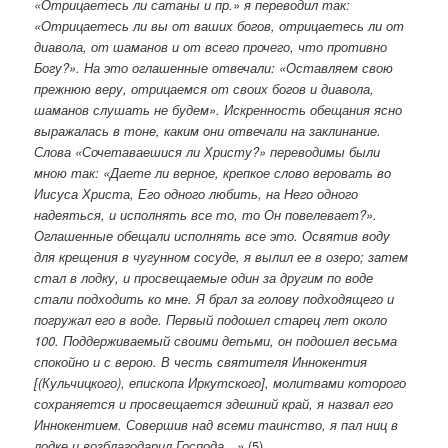
«Отрицаетесь ли сатаны и пр.» я переводил так:
«Отрицаетесь ли вы от ваших богов, отрицаетесь ли от
диавола, от шаманов и от всего прочего, что противно
Богу?». На это оглашенные отвечали: «Оставляем свою
прежнюю веру, отрицаемся от своих богов и диавола,
шаманов слушать не будем». Искренность обещания ясно
выражалась в тоне, каким они отвечали на заклинание.
Слова «Сочетаваешися ли Христу?» переводимы были
мною так: «Даете ли верное, крепкое слово веровать во
Иисуса Христа, Его одного любить, на Него одного
надеяться, и исполнять все то, то Он повелевает?».
Оглашенные обещали исполнять все это. Освятив воду
для крещения в чугунном сосуде, я вылил ее в озеро; затем
стал в лодку, и просвещаемые один за другим по воде
стали подходить ко мне. Я брал за голову подходящего и
погружал его в воде. Первый подошел старец лет около
100. Поддерживаемый своими детьми, он подошел весьма
спокойно и с верою. В честь святителя Иннокентия
[(Кульчицкого), епископа Иркутского], молитвами которого
сохраняется и просвещается здешний край, я назвал его
Иннокентием. Совершив над всеми таинство, я пал ниц в
лодке и возблагодарил Господа…»
(5).