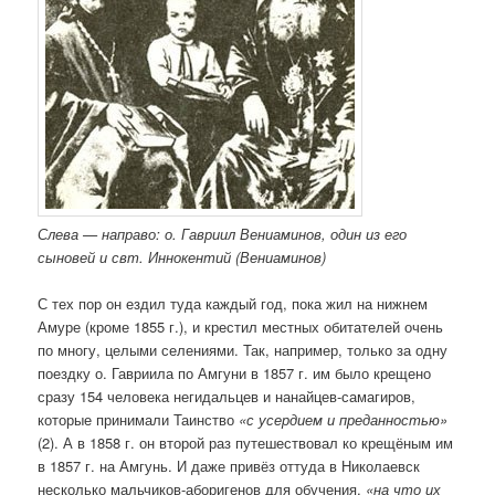
Слева — направо: о. Гавриил Вениаминов, один из его
сыновей и свт. Иннокентий (Вениаминов)
С тех пор он ездил туда каждый год, пока жил на нижнем
Амуре (кроме 1855 г.), и крестил местных обитателей очень
по многу, целыми селениями. Так, например, только за одну
поездку о. Гавриила по Амгуни в 1857 г. им было крещено
сразу 154 человека негидальцев и нанайцев-самагиров,
которые принимали Таинство
«с усердием и преданностью»
(2). А в 1858 г. он второй раз путешествовал ко крещёным им
в 1857 г. на Амгунь. И даже привёз оттуда в Николаевск
несколько мальчиков-аборигенов для обучения,
«на что их