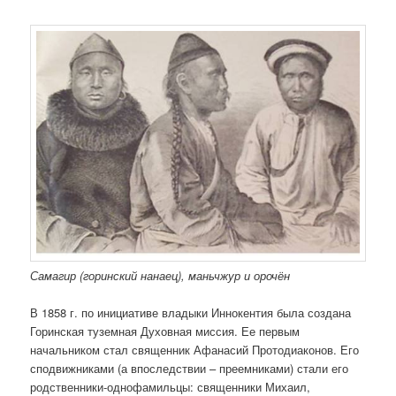
Самагир (горинский нанаец), маньчжур и орочён
В 1858 г. по инициативе владыки Иннокентия была создана
Горинская туземная Духовная миссия. Ее первым
начальником стал священник Афанасий Протодиаконов. Его
сподвижниками (а впоследствии – преемниками) стали его
родственники-однофамильцы: священники Михаил,