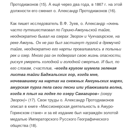
Протодиаконов (15). А ещё через два года, в 1867 г. на этой
должности его сменил о. Александр Протодиаконов (16).
Как пишет исследователь В.Ф. Зуев, о. Александр
«очень
часто путешествовал по Горино-Амгуньской тайге,
неоднократно бывал на озерах Эворон и Чукчагирское, на
реке Амгунь. Он не раз был застигнут пургой в дремучей
тайге, неоднократно его нарты проваливались в полыньи
рек и озер. Много раз он подвергал свою жизнь опасности,
рискуя умереть холодной и голодной смертью. И был, по
его словам, счастлив,
«когда кругом шумела зеленая
листва тайги Баджальских гор, когда мне,
ночевавшему на нартах на снежных Амгуньских марях,
амурская пурга пела свои песни или убаюкивала волна,
когда я плыл на лодке по озеру Самагиров»
(озеру
Эворон)»
(17). Свои труды о. Александр Протодиаконов
описал в книге «Миссионерская деятельность в Амуро-
Горинском стане» и за её издание был награждён золотой
медалью Императорского Русского Географического
общества (18).