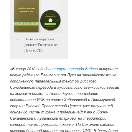
а
п
и
с
я
м
Эвенкийско-русская
диглотта Евангелия от
Луки (с CD)
«В конце 2013 года
Институт перевода Библии
выпустил
новую редакцию Евангелия от Луки на эвенкийском языке,
дополненную параллельным текстом русского
Синодального перевода и аудиозаписью эвенкийской версии
на компакт-диске. … Новое двуязычное издание
подготовлено ИПБ по заявке Хабаровской и Приамурской
епархии Русской Православной Церкви, уже получившей
основную часть тиража и поделившейся ею с Южно-
Сахалинской и Курильской епархией, на территории
которой также проживают эвенки. На Сахалине издание
вызвало большой интерес со стороны СМИ. В ближайшее