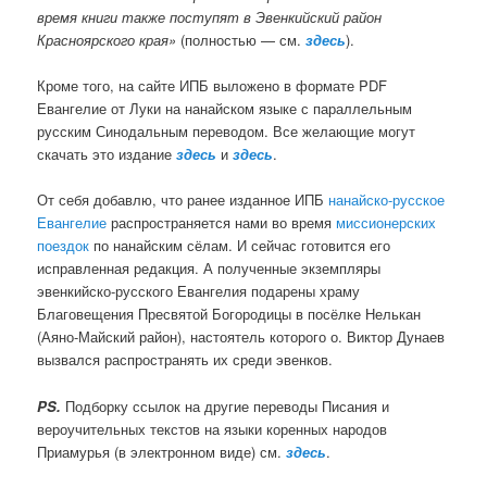
время книги также поступят в Эвенкийский район
Красноярского края»
(полностью — см.
здесь
).
Кроме того, на сайте ИПБ выложено в формате PDF
Евангелие от Луки на нанайском языке с параллельным
русским Синодальным переводом. Все желающие могут
скачать это издание
здесь
и
здесь
.
От себя добавлю, что ранее изданное ИПБ
нанайско-русское
Евангелие
распространяется нами во время
миссионерских
поездок
по нанайским сёлам. И сейчас готовится его
исправленная редакция. А полученные экземпляры
эвенкийско-русского Евангелия подарены храму
Благовещения Пресвятой Богородицы в посёлке Нелькан
(Аяно-Майский район), настоятель которого о. Виктор Дунаев
вызвался распространять их среди эвенков.
PS.
Подборку ссылок на другие переводы Писания и
вероучительных текстов на языки коренных народов
Приамурья (в электронном виде) см.
здесь
.