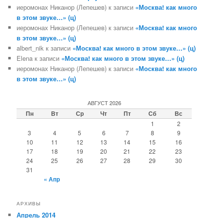
иеромонах Никанор (Лепешев)
к записи
«Москва! как много
в этом звуке…» (ц)
иеромонах Никанор (Лепешев)
к записи
«Москва! как много
в этом звуке…» (ц)
albert_nik
к записи
«Москва! как много в этом звуке…» (ц)
Elena
к записи
«Москва! как много в этом звуке…» (ц)
иеромонах Никанор (Лепешев)
к записи
«Москва! как много
в этом звуке…» (ц)
АВГУСТ 2026
Пн
Вт
Ср
Чт
Пт
Сб
Вс
1
2
3
4
5
6
7
8
9
10
11
12
13
14
15
16
17
18
19
20
21
22
23
24
25
26
27
28
29
30
31
« Апр
АРХИВЫ
Апрель 2014