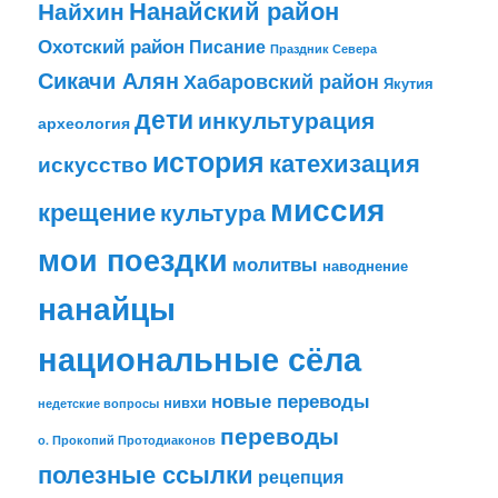
Найхин
Нанайский район
Охотский район
Писание
Праздник Севера
Сикачи Алян
Хабаровский район
Якутия
дети
инкультурация
археология
история
катехизация
искусство
миссия
крещение
культура
мои поездки
молитвы
наводнение
нанайцы
национальные сёла
новые переводы
нивхи
недетские вопросы
переводы
о. Прокопий Протодиаконов
полезные ссылки
рецепция