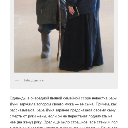
Баба Дуня и я
Однажды в очередной пьяной семейной ссоре невестка бабы
Дуни зарубила топором своего мужа — её сына. Причём, как
рассказывают, баба Дуня заранее предсказала своему сыну
смерть от руки жены, если он не перестанет поднимать на
неё (на жену) руку. Зрелище было страшное: все стены и пол
в доме были залиты кровью и забрызганы мозгами. Приехала