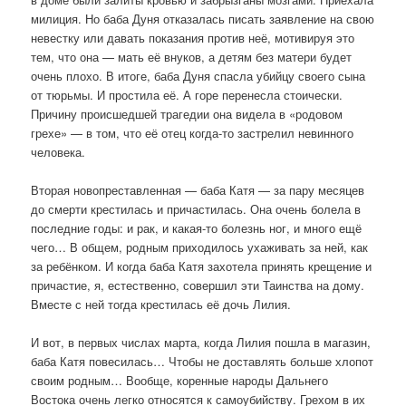
милиция. Но баба Дуня отказалась писать заявление на свою
невестку или давать показания против неё, мотивируя это
тем, что она — мать её внуков, а детям без матери будет
очень плохо. В итоге, баба Дуня спасла убийцу своего сына
от тюрьмы. И простила её. А горе перенесла стоически.
Причину происшедшей трагедии она видела в «родовом
грехе» — в том, что её отец когда-то застрелил невинного
человека.
Вторая новопреставленная — баба Катя — за пару месяцев
до смерти крестилась и причастилась. Она очень болела в
последние годы: и рак, и какая-то болезнь ног, и много ещё
чего… В общем, родным приходилось ухаживать за ней, как
за ребёнком. И когда баба Катя захотела принять крещение и
причастие, я, естественно, совершил эти Таинства на дому.
Вместе с ней тогда крестилась её дочь Лилия.
И вот, в первых числах марта, когда Лилия пошла в магазин,
баба Катя повесилась… Чтобы не доставлять больше хлопот
своим родным… Вообще, коренные народы Дальнего
Востока очень легко относятся к самоубийству. Грехом в их