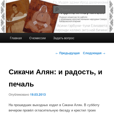
Перейти
Журнал Комиссии по работе с малочисленными коренными народами
Севера Хабаровской епархии
к
Поис
основному
содержимому
Идите и научите…
Г
Главная
О комиссии
Задать вопрос
л
а
в
Н
←
Предыдущая
Следующая
→
н
а
о
в
е
и
Сикачи Алян: и радость, и
м
г
е
а
печаль
н
ц
ю
и
Опубликовано
19.03.2013
я
п
На прошедших выходных ездил в Сикачи Алян. В субботу
о
вечером провёл огласительную беседу и крестил троих
з