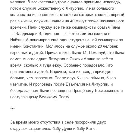
человек. В воскресенье утром сначала принимал исповедь,
а
потом служил Божественную Литургию. Из-за большого
п
количества исповедников, многие из которых каялись первый
и
раз в жизни, служить начали на 40 минут позже назначенного
с
времени. Пели службу всё те же семинаристы братья Тяны
я
— Владимир и Владислав — с которыми мы ездили в
м
Найхин. А пономарил ещё один студент нашей семинарии по
имени Константин. Молилось на службе около 20 человек
взрослых и детей. Причастников было 12. Пожалуй, это была
самая многолюдная Литургия в Сикачи Аляне за всё то
время, сколько я туда езжу. Особенно порадовало, что
пришло много детей. Впрочем, там их всегда приходит
больше, чем взрослых. После службы, как обычно, было
чаепитие. И проповедь после Евангелия на Литургии, и
беседа за чаем были посвящены Прощёному Воскресенью и
наступающему Великому Посту.
***
За время моего отсутствия в селе похоронили двух
старушек-старожилок: бабу Дуню и бабу Катю.