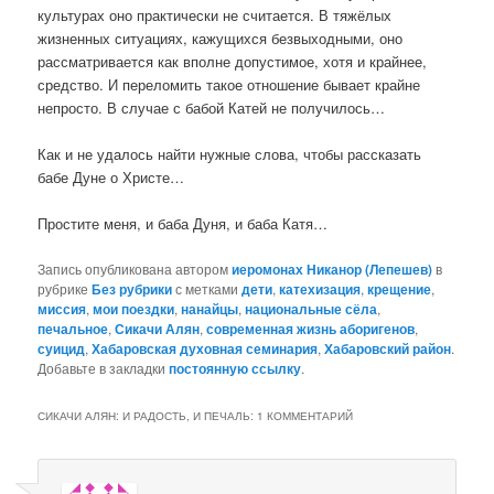
культурах оно практически не считается. В тяжёлых
жизненных ситуациях, кажущихся безвыходными, оно
рассматривается как вполне допустимое, хотя и крайнее,
средство. И переломить такое отношение бывает крайне
непросто. В случае с бабой Катей не получилось…
Как и не удалось найти нужные слова, чтобы рассказать
бабе Дуне о Христе…
Простите меня, и баба Дуня, и баба Катя…
Запись опубликована автором
иеромонах Никанор (Лепешев)
в
рубрике
Без рубрики
с метками
дети
,
катехизация
,
крещение
,
миссия
,
мои поездки
,
нанайцы
,
национальные сёла
,
печальное
,
Сикачи Алян
,
современная жизнь аборигенов
,
суицид
,
Хабаровская духовная семинария
,
Хабаровский район
.
Добавьте в закладки
постоянную ссылку
.
СИКАЧИ АЛЯН: И РАДОСТЬ, И ПЕЧАЛЬ
: 1 КОММЕНТАРИЙ