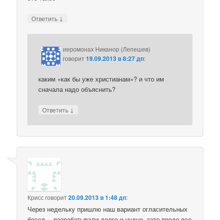
↓
Ответить
иеромонах Никанор (Лепешев)
говорит
19.09.2013 в 8:27 дп
:
каким «как бы уже христианам»? и что им
сначала надо объяснить?
↓
Ответить
Крисс
говорит
20.09.2013 в 1:48 дп
:
Через недельку пришлю наш вариант огласительных
бесед… разрабатывали долго и нудно, зато вроде все