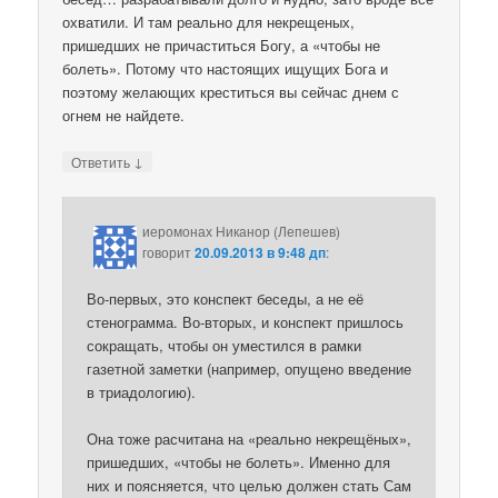
охватили. И там реально для некрещеных,
пришедших не причаститься Богу, а «чтобы не
болеть». Потому что настоящих ищущих Бога и
поэтому желающих креститься вы сейчас днем с
огнем не найдете.
↓
Ответить
иеромонах Никанор (Лепешев)
говорит
20.09.2013 в 9:48 дп
:
Во-первых, это конспект беседы, а не её
стенограмма. Во-вторых, и конспект пришлось
сокращать, чтобы он уместился в рамки
газетной заметки (например, опущено введение
в триадологию).
Она тоже расчитана на «реально некрещёных»,
пришедших, «чтобы не болеть». Именно для
них и поясняется, что целью должен стать Сам