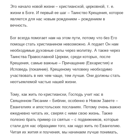
Это начало новой жизни – христианской, церковной, т. е.
жизни в Боге. И первый ее шаг – Таинство Крещения, которое
является для нас новым рождением – рождением в
вечность.
Бог всегда помогает нам на этом пути, потому что без Его
помощи стать христианином невозможно. А подает Он нам
необходимые духовные силы через молитву. А также через
Таинства Православной Церкви, среди которых, после
Крещения, самые важные – Причащение (Евхаристия) и
Исповедь (покаяние). Крещеному человеку необходимо
участвовать в них чем чаще, тем лучше. Они должны стать
неотъемлемой частью нашей жизни.
Тому, как жить по-христиански, Господь учит нас в
Священном Писании – Библии, особенно в Новом Завете –
Евангелиях и апостольских посланиях. Потому очень важно
ежедневно читать их, сверяя с ними свою жизнь. Также
полезно брать пример со святых – с подвижников, которые
стали для нас образцами того, как надо жить по Евангелию.
Читая их жития и поучения, мы начинаем лучше понимать,