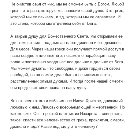
Не очистив себя от них, мы не сможем быть с Богом. Любой
грех – это рана, которую мы наносим своей душе. Это грязь,
которой мы ее пачкаем, и яд, которым мы ее отравляем. И
это стена, которой мы отделяем себя от Бога.
А закрыв душу для Божественного Света, мы открываем ее
для темных сил – падших ангелов: диавола и его демонов.
Для бесов. Через наши грехи они получают прямой доступ в
наше сердце и пленяют его, незаметно порабощая нашу
волю и постепенно уводя нас все дальше и дальше от Бога.
Мы можем думать, что свободны, и даже гордиться своей
свободой, но на самом деле быть в невидимых сетях,
расставленных злыми духами. И тогда после нашей смерти
они предъявят свои права на нашу душу.
Вот от всего этого и избавил нас Иисус Христос, движимый
любовью к нам. Любовью всеобъемлющей и жертвенной. Но
как же смог Он – простой плотник из Назарета – совершить
такое: спасти все человечество от греха, проклятия, смерти,
диавола и ада? Разве под силу это человеку?