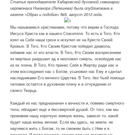
Статья преподавателя Хабаровской духовной семинарии
а
иеромонаха Никанора (Лепешева) была опубликована в
п
газете «Образ и подобие» №5, август 2013 года.
и
с
Мы называемся христианами, потому что верим в Господа
я
Иисуса Христа как в нашего Спасителя. То есть в Того, Кто
м
взял на Себя наши грехи и искупил их на Кресте Своей
Кровью. В Того, Кто Своим Крестом победил диавола,
избавив нас от его власти. В Того, Кто Своим воскресением
из мертвых разрушил ад и низложил смерть, освободив нас
из их плена. В Того, Кто принес Себя в Жертву ради нас и
этим воссоединил нас с Богом, усыновил нас Ему и сделал
наследниками Его вечного Царства. В Того, без Чьей помощи
человек остается в духовном плену и в отчуждении от
своего Творца.
Каждый из нас предназначен к вечности и, помимо смертного
тела, обладает еще и бессмертной душой. От того, как мы
проживем нашу короткую земную жизнь, зависит то, какой
будет наша жизнь вечная. Если мы здесь, на земле, не
научимся жить с Богом, то не сможем быть с Ним и в
вечности. И тогда вечность станет для нас мучительна,