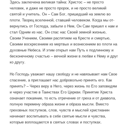
Здесь заключена великая тайна: Христос – не просто
человек, и даже не просто пророк, и не просто великий
святой и учитель. Он – Сам Бог, пришедший на землю во
плоти. Творец вселенной, ставший человеком. Когда мы от-
вернулись от Господа, забыли о Нем, Он Сам пришел к нам и
стал Одним из нас. Он спас нас Своей земной жизнью,
Своим Учением, Своими распятием на Кресте и смертью,
Своими воскресением из мертвых и вознесением во плоти на
духовные Небеса. И этим открыл нам Путь к подлинному и
бесконечному счастью – вечной жизни в любви к Нему и друг
ко другу.
Но Господь уважает нашу свободу и не навязывает нам Свое
спасение, а приглашает нас добровольно принять его. Как
принять? – Через веру в Него, через жизнь по Его заповедям
и через участие в Таинствах Его Церкви. Принятие Христа
означает покаяние, то есть отречение от греха и от диавола,
полную перемену образа жизни и образа мысли. Вместо
греховных поступков, слов, чувств и мыслей христианин
начинает воспитывать в себе святые мысли и чувства,
которые воплощаются в святых словах и поступках.