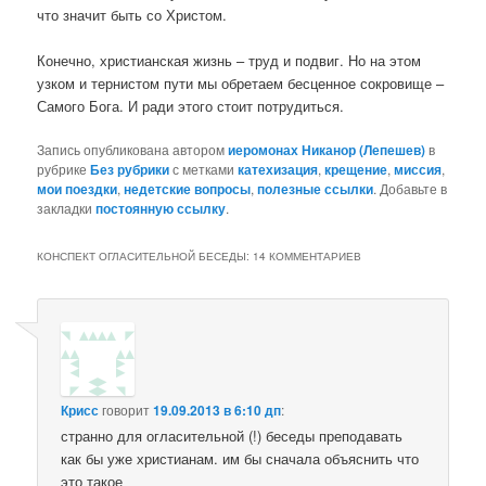
что значит быть со Христом.
Конечно, христианская жизнь – труд и подвиг. Но на этом
узком и тернистом пути мы обретаем бесценное сокровище –
Самого Бога. И ради этого стоит потрудиться.
Запись опубликована автором
иеромонах Никанор (Лепешев)
в
рубрике
Без рубрики
с метками
катехизация
,
крещение
,
миссия
,
мои поездки
,
недетские вопросы
,
полезные ссылки
. Добавьте в
закладки
постоянную ссылку
.
КОНСПЕКТ ОГЛАСИТЕЛЬНОЙ БЕСЕДЫ
: 14 КОММЕНТАРИЕВ
Крисс
говорит
19.09.2013 в 6:10 дп
:
странно для огласительной (!) беседы преподавать
как бы уже христианам. им бы сначала объяснить что
это такое