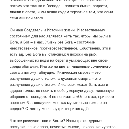
потому что только в Господе – полнота бытия, радости,
любви и света, и мы вечно будем терзаться тем, что сами
себя лишили этого.
Он наш Создатель и Источник жизни. И естественным
состоянием для нас является жить так, чтобы мы были в
Боге, а Бог – в нас. Жизнь без Бога – состояние
неестественное, противоестественное. Собственно, это и
есть ад. Без Бога мы становимся похожи на рыб,
выброшенных из воды на берег и умирающих вне своей
среды обитания. Или же на цветы, лишенные солнечного
света и потому гибнущие. Физическая смерть – это
разлучение души с телом, а духовная смерть – это
разлучение души с Богом. И человек может быть жив и
здоров телом, но носить в себе умершую душу, лишенную
общения с Господом. И не понимать: «Отчего же, при всем
внешнем благополучии, мне так мучительно тяжело на
сердце? Отчего у меня внутри творится ад?»
Что же разлучает нас с Богом? Наши грехи: дурные
поступки, злые слова, нечистые мысли, нехорошие чувства.