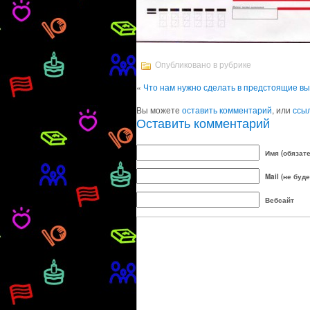
Опубликовано в рубрике
«
Что нам нужно сделать в предстоящие в
Вы можете
оставить комментарий
, или
ссы
Оставить комментарий
Имя (обязат
Mail (не буд
Вебсайт