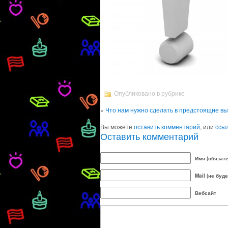
Опубликовано в рубрике
«
Что нам нужно сделать в предстоящие в
Вы можете
оставить комментарий
, или
ссы
Оставить комментарий
Имя (обязат
Mail (не буд
Вебсайт