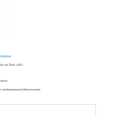
ыходные
лку
на Ваш сайт.
ельно)
ет опубликовано) (обязательно)