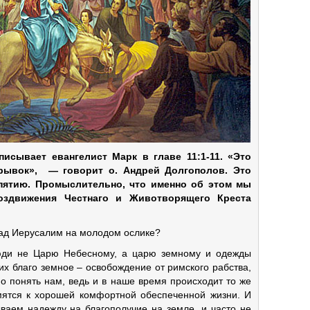
исывает евангелист Марк в главе 11:1-11. «Это
рывок», — говорит о. Андрей Долгополов. Это
спятию. Промыслительно, что именно об этом мы
оздвижения Честнаго и Животворящего Креста
град Иерусалим на молодом ослике?
люди не Царю Небесному, а царю земному и одежды
их благо земное – освобождение от римского рабства,
о понять нам, ведь и в наше время происходит то же
ятся к хорошей комфортной обеспеченной жизни. И
ваем надежду на благополучие на земле, и часто не