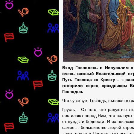
Вход Господень в Иерусалим оп
очень важный Евангельский от
Путь Господа ко Кресту – к ра
говорили перед праздником В
Господня.
Что чувствует Господь, въезжая в 
Грусть… От того, что радуются 
постилают перед Ним, что волнует 
от нужды и бедности. И их несложн
самое – большинство людей стрем
даже, придя в Церковь, мы испыты