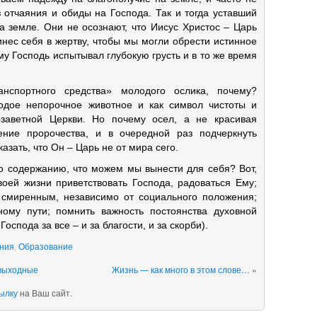
 отчаяния и обиды на Господа. Так и тогда уставший
а земле. Они не осознают, что Иисус Христос – Царь
нес себя в жертву, чтобы мы могли обрести истинное
му Господь испытывал глубокую грусть и в то же время
анспортного средства» молодого ослика, почему?
одое непорочное животное и как символ чистоты и
заветной Церкви. Но почему осел, а не красивая
ение пророчества, и в очередной раз подчеркнуть
азать, что Он – Царь не от мира сего.
о содержанию, что можем мы вынести для себя? Вот,
воей жизни приветствовать Господа, радоваться Ему;
смиренным, независимо от социального положения;
ому пути; помнить важность постоянства духовной
оспода за все – и за благости, и за скорби).
ния
,
Образование
 выходные
Жизнь — как много в этом слове…
»
ылку
на Ваш сайт.