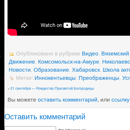
Опубликовано в рубрике
Видео
,
Вяземский
Движение
,
Комсомольск-на-Амуре
,
Николаевс
Новости
,
Образование
,
Хабаровск
,
Школа акт
Метки:
Иннокентьевцы
,
Преображенцы
,
Ус
«
21 сентября — Рождество Пресвятой Богородицы
Вы можете
оставить комментарий
, или
ссылку
Оставить комментарий
Имя (обязательно)