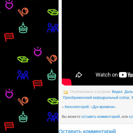
Опубликовано в рубрике
Видео
,
Даль
Преображенский кафедральный собор
,
«
Кинолекторий: «Дух времени»
Вы можете
оставить комментарий
, или
сс
Оставить комментарий