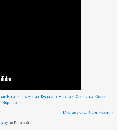
ний Восток
,
Движение
,
Культура
,
Новости
,
Своя игра
,
Спасо-
Хабаровск
Многая лета: Игорь Чекан!
»
ылку
на Ваш сайт.