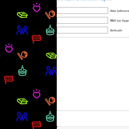
Имя (обязат
Mail (не буд
Вебсайт