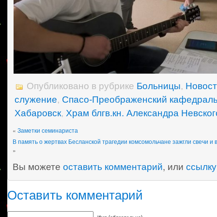
Опубликовано в рубрике
Больницы
,
Новос
служение
,
Спасо-Преображенский кафедрал
Хабаровск
,
Храм блгв.кн. Александра Невског
«
Заметки семинариста
В память о жертвах Бесланской трагедии комсомольчане зажгли свечи и
»
Вы можете
оставить комментарий
, или
ссылку
Оставить комментарий