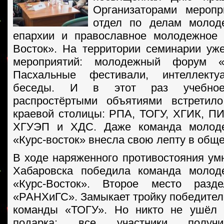
Организаторами меропр
отдел по делам молод
епархии и православное молодежное 
Восток». На территории семинарии у
мероприятий: молодежный форум «
Пасхальные фестивали, интеллект
беседы. И в этот раз учебно
распростёртыми объятиями встретил
краевой столицы: РПА, ТОГУ, ХГИК, П
ХГУЭП и ХДС. Даже команда молоде
«Курс-восток» внесла свою лепту в обще
В ходе наряженного противостояния yм
Хабаровска победила команда молод
«Курс-Восток». Второе место раз
«РАНХиГС». Замыкает тройку победител
команды «ТОГУ». Но никто не ушёл 
подарка: все участники получ