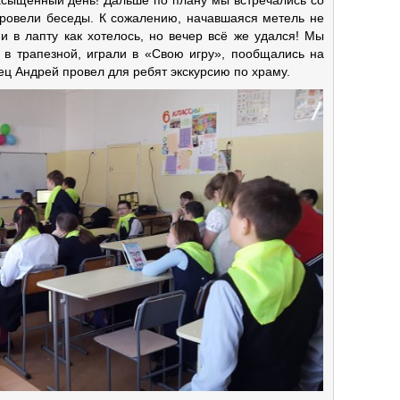
насыщенный день! Дальше по плану мы встречались со
провели беседы. К сожалению, начавшаяся метель не
и в лапту как хотелось, но вечер всё же удался! Мы
 в трапезной, играли в «Свою игру», пообщались на
тец Андрей провел для ребят экскурсию по храму.