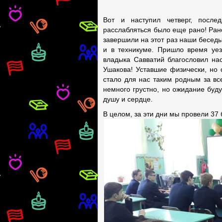
Вот и наступил четверг, после
расслабляться было еще рано! Рано
завершили на этот раз наши беседы
и в техникуме. Пришло время уезж
владыка Савватий благословил на
Ушакова! Уставшие физически, но 
стало для нас таким родным за все
немного грустно, но ожидание буд
душу и сердце.
В целом, за эти дни мы провели 37