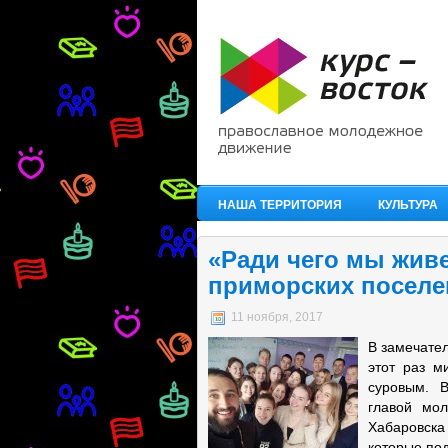
НАША ТЕРРИТОРИЯ
КУЛЬТУРА
«Ради чего мы жив
приморских поселе
11 ноября, 2017
В замечател
этот раз м
суровым. 
главой мол
Хабаровска
которые под