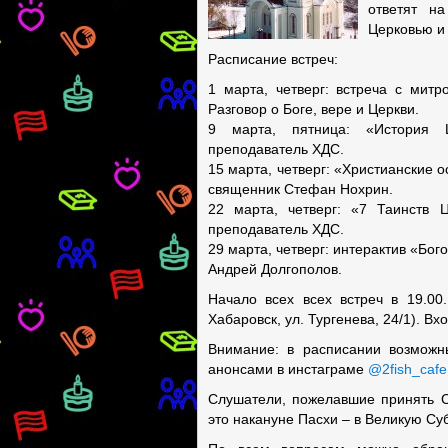
ответят н
Церковью и
Расписание встреч:
1 марта, четверг: встреча с мит
Разговор о Боге, вере и Церкви.
9 марта, пятница: «История Ц
преподаватель ХДС.
15 марта, четверг: «Христианские 
священник Стефан Нохрин.
22 марта, четверг: «7 Таинств 
преподаватель ХДС.
29 марта, четверг: интерактив «Бо
Андрей Долгополов.
Начало всех всех встреч в 19.00
Хабаровск, ул. Тургенева, 24/1). Вх
Внимание: в расписании возмож
анонсами в инстаграме
@2fish_cafe
Слушатели, пожелавшие принять С
это накануне Пасхи – в Великую Су