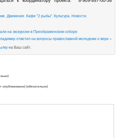
ться к координатору проекта: 8-909-857-00-38
аме
,
Движение
,
Кафе "2 рыбы"
,
Культура
,
Новости
,
вали на экскурсии в Преображенском соборе
ладимир ответил на вопросы православной молодежи о вере
»
ылку
на Ваш сайт.
ельно)
ет опубликовано) (обязательно)