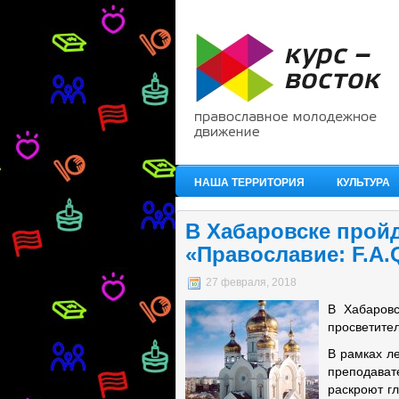
НАША ТЕРРИТОРИЯ
КУЛЬТУРА
В Хабаровске прой
«Православие: F.A.
27 февраля, 2018
В Хабаровс
просветител
В рамках л
преподава
раскроют г