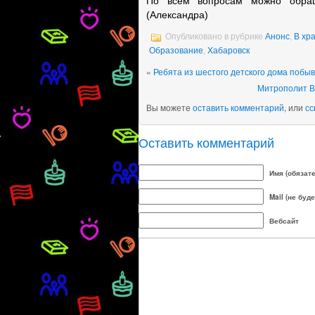
По всем вопросам можно обраща
(Александра)
Опубликовано в рубрике
Анонс
,
В хр
Образование
,
Хабаровск
«
Ребята из шестого детского дома побы
Митрополит В
Вы можете
оставить комментарий
, или
сс
Оставить комментарий
Имя (обязат
Mail (не буд
Вебсайт