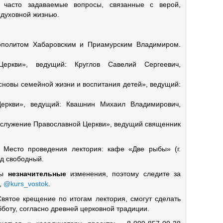
а часто задаваемые вопросы, связанные с верой,
 духовной жизнью.
рополитом Хабаровским и Приамурским Владимиром.
еркви», ведущий: Круглов Савелий Сергеевич,
основы семейной жизни и воспитания детей», ведущий:
Церкви», ведущий: Квашнин Михаил Владимирович,
гослужение Православной Церкви», ведущий священник
. Место проведения лектория: кафе «Две рыбы» (г.
од свободный.
ны
незначительные
изменения, поэтому следите за
,
@kurs_vostok
.
вятое крещение по итогам лектория, смогут сделать
бботу, согласно древней церковной традиции.