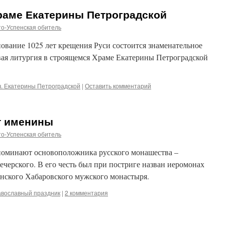
раме Екатерины Петроградской
о-Успенская обитель
нование 1025 лет крещения Руси состоится знаменательное
ая литургия в строящемся Храме Екатерины Петроградской
ч. Екатерины Петроградской
|
Оставить комментарий
т именины
о-Успенская обитель
поминают основоположника русского монашества –
черского. В его честь был при постриге назван иеромонах
нского Хабаровского мужского монастыря.
авославный праздник
|
2 комментария