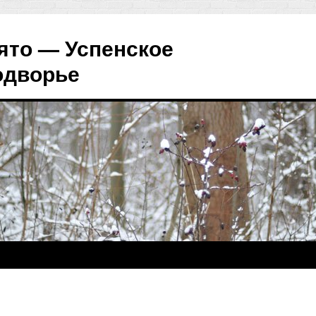
ято — Успенское
одворье