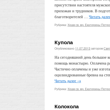
присутствии настоятеля мужско
прихожан и трудников. В подго
благотворителей …
Читать дале
Рубрика:
Храм св. мч. Екатерины Петр
Купола
Опубликовано
11.07.2013
автором
Свят
На сегодняшний день большое к
помощь монастырю. Оплачена ра
Частично оплачены и уже изгот
оцилиндрованные бревна на сте
Читать далее
→
Рубрика:
Храм св. мч. Екатерины Петр
Колокола