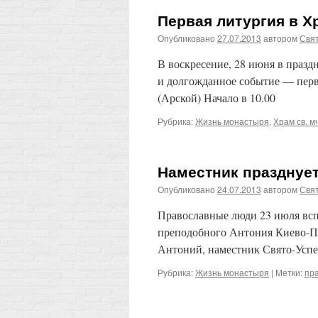
Первая литургия в Х
Опубликовано
27.07.2013
автором
Свят
В воскресение, 28 июня в празд
и долгожданное событие — перв
(Арской) Начало в 10.00
Рубрика:
Жизнь монастыря
,
Храм св. м
Наместник празднуе
Опубликовано
24.07.2013
автором
Свят
Православные люди 23 июля вс
преподобного Антония Киево-Пе
Антоний, наместник Свято-Успе
Рубрика:
Жизнь монастыря
|
Метки:
пр