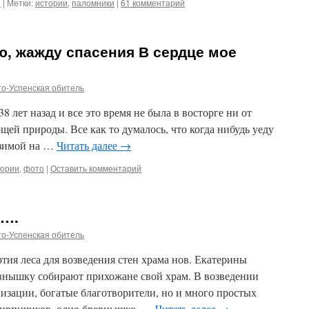
и
|
Метки:
истории
,
паломники
|
61 комментарий
, жажду спасения В сердце мое
о-Успенская обитель
 лет назад и все это время не была в восторге ни от
щей природы. Все как то думалось, что когда нибудь уеду
 зимой на …
Читать далее
→
тории
,
фото
|
Оставить комментарий
ы….
о-Успенская обитель
ртия леса для возведения стен храма нов. Екатерины
евнышку собирают прихожане свой храм. В возведении
низации, богатые благотворители, но и много простых
кирпичиков, одно бревнышко. …
Читать далее
→