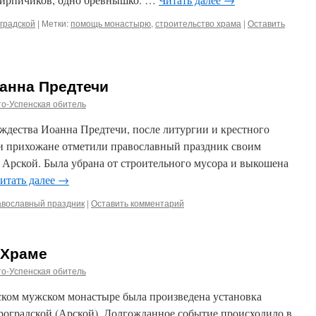
оградской
|
Метки:
помощь монастырю
,
строительство храма
|
Оставить
анна Предтечи
о-Успенская обитель
рождества Иоанна Предтечи, после литургии и крестного
 и прихожане отметили православный праздник своим
 Арской. Была убрана от строительного мусора и выкошена
итать далее
→
авославный праздник
|
Оставить комментарий
 Храме
о-Успенская обитель
нском мужском монастыре была произведена установка
роградской (Арской). Долгожданное событие происходило в