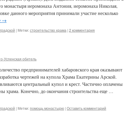
го монастыря иеромонаха Антония, иеромонаха Николая,
товке данного мероприятия принимали участие несколько
е
→
оградской
|
Метки:
строительство храма
|
2 комментария
о-Успенская обитель
оличество предпринимателей хабаровского края оказывают
зработка чертежей на купола Храма Екатерины Арской.
авливаются центральный купол и крест. Частично оплачены
ны храма. Конечно, до окончания строительства еще …
оградской
|
Метки:
помощь монастырю
|
Оставить комментарий