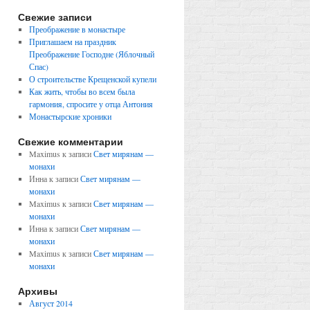
Свежие записи
Преображение в монастыре
Приглашаем на праздник
Преображение Господне (Яблочный
Спас)
О строительстве Крещенской купели
Как жить, чтобы во всем была
гармония, спросите у отца Антония
Монастырские хроники
Свежие комментарии
Maximus
к записи
Свет мирянам —
монахи
Инна
к записи
Свет мирянам —
монахи
Maximus
к записи
Свет мирянам —
монахи
Инна
к записи
Свет мирянам —
монахи
Maximus
к записи
Свет мирянам —
монахи
Архивы
Август 2014