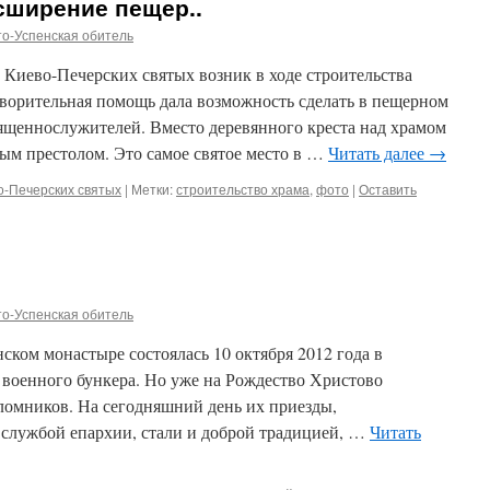
сширение пещер..
о-Успенская обитель
Киево-Печерских святых возник в ходе строительства
ворительная помощь дала возможность сделать в пещерном
вященнослужителей. Вместо деревянного креста над храмом
тым престолом. Это самое святое место в …
Читать далее
→
о-Печерских святых
|
Метки:
строительство храма
,
фото
|
Оставить
о-Успенская обитель
нском монастыре состоялась 10 октября 2012 года в
оенного бункера. Но уже на Рождество Христово
омников. На сегодняшний день их приезды,
службой епархии, стали и доброй традицией, …
Читать