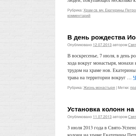
Рубрика:
Храм св. мч. Екатерины Петр
комментарий
В день рождества Ио
Опубликовано
12.07.2013
автором
Свят
В воскресенье, 7 июля, в день 
хода вокруг монастыря, монахи
трудом на храме нов. Екатерины
трава на территории вокруг …
Ч
Рубрика:
Жизнь монастыря
|
Метки:
пр
Установка колонн на
Опубликовано
11.07.2013
автором
Свят
3 июля 2013 года в Свято-Успе
колонн на храме Екатерины Пет