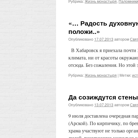
Рубрика:
Жизнь монастыря
,
Паломник
«… Радость духовную
положи..»
Опубликовано
17.07.2013
автором
Свят
В Хабаровск я приехала почти 38
климата, ни от красоты окружаю
отсюда. Без сожаления. Но этой
Рубрика:
Жизнь монастыря
|
Метки:
ис
Да созиждутся стен
Опубликовано
13.07.2013
автором
Свят
9 июля доставлена очередная па
(Арской). По кирпичику, по бр
храма участвуют не только орга
людей, покупающих несколько 