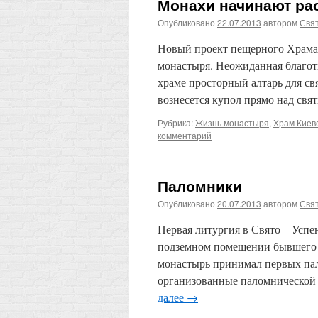
Монахи начинают ра
Опубликовано
22.07.2013
автором
Свят
Новый проект пещерного Храма 
монастыря. Неожиданная благот
храме просторный алтарь для с
вознесется купол прямо над свя
Рубрика:
Жизнь монастыря
,
Храм Киев
комментарий
Паломники
Опубликовано
20.07.2013
автором
Свят
Первая литургия в Свято – Успе
подземном помещении бывшего в
монастырь принимал первых пал
организованные паломнической 
далее
→