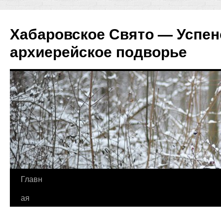
Хабаровское Свято — Успен
архиерейское подворье
Перейти
Главн
к
ая
содержимому