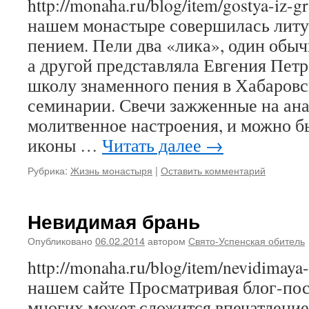
http://monaha.ru/blog/item/gostya-iz-g
нашем монастыре совершилась литу
пением. Пели два «лика», один обы
а другой представляла Евгения Петр
школу знаменного пения в Хабаров
семинарии. Свечи зажженные на ана
молитвенное настроения, и можно б
иконы …
Читать далее
→
Рубрика:
Жизнь монастыря
|
Оставить комментарий
Невидимая брань
Опубликовано
06.02.2014
автором
Свято-Успенская обитель
http://monaha.ru/blog/item/nevidimaya
нашем сайте Просматривая блог-пос
многих может сложится впечатление