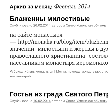
Февраль 2014
Архив за месяц:
Блаженны милостивые
Опубликовано
26.02.2014
автором
Свято-Успенская обитель
на сайте монастыря
— http://monaha.ru/blog/item/blazhenn
значении милостыни и жертвы в д
православного христианина состоя
насельником монастыря иеромонахо
Рубрика:
Жизнь монастыря
|
Метки:
помощь монастырю
,
стр
комментарий
Гостья из града Святого Пет
Опубликовано
10.02.2014
автором
Свято-Успенская обитель