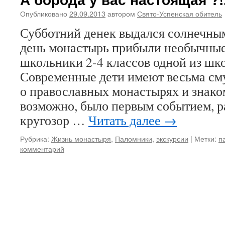
Опубликовано
29.09.2013
автором
Свято-Успенская обитель
Субботний денек выдался солнечным
день монастырь прибыли необычны
школьники 2-4 классов одной из шк
Современные дети имеют весьма см
о православных монастырях и знако
возможно, было первым событием,
кругозор …
Читать далее
→
Рубрика:
Жизнь монастыря
,
Паломники
,
экскурсии
|
Метки:
п
комментарий