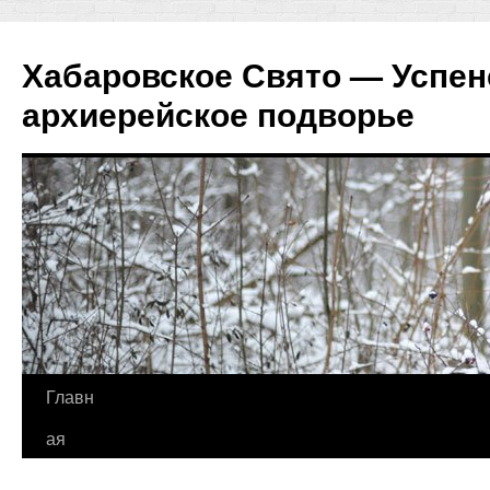
Хабаровское Свято — Успен
архиерейское подворье
Перейти
Главн
к
ая
содержимому