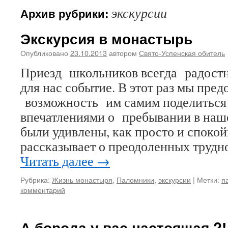
экскурсии
Архив рубрики:
Экскурсия в монастырь
Опубликовано
23.10.2013
автором
Свято-Успенская обитель
Приезд школьников всегда радостн
для нас событие. В этот раз мы пре
возможность им самим поделиться
впечатлениями о пребывании в наш
были удивлены, как просто и споко
рассказывает о преодоленных трудн
Читать далее
→
Рубрика:
Жизнь монастыря
,
Паломники
,
экскурсии
|
Метки:
п
комментарий
А борода у вас настоящая ?!.