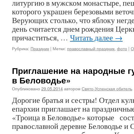
литургию в мужском монастыре, пе
которого украшен березовыми веточ
Верующих столько, что яблоку негде 
день считается днем рождения Церкв
причаститься, …
Читать далее
→
Рубрика:
Праздник
|
Метки:
православный праздник
,
фото
|
О
Приглашение на народные г
в Беловодье»
Опубликовано
29.05.2014
автором
Свято-Успенская обитель
Дорогие братья и сестры! Отдел ку
епархии приглашает на праздничны
«Троица в Беловодье» которые сос
православной деревне Беловодье и 