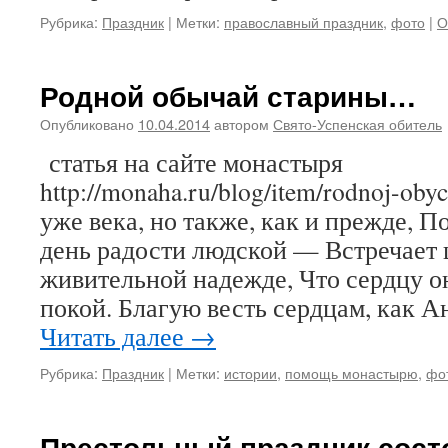
Рубрика:
Праздник
|
Метки:
православный праздник
,
фото
|
О
Родной обычай старины…
Опубликовано
10.04.2014
автором
Свято-Успенская обитель
статья на сайте монастыря
http://monaha.ru/blog/item/rodnoj-oby
уже века, но также, как и прежде, 
день радости людской — Встречает 
живительной надежде, Что сердцу он
покой. Благую весть сердцам, как 
Читать далее
→
Рубрика:
Праздник
|
Метки:
истории
,
помощь монастырю
,
фо
Престольный праздник сост