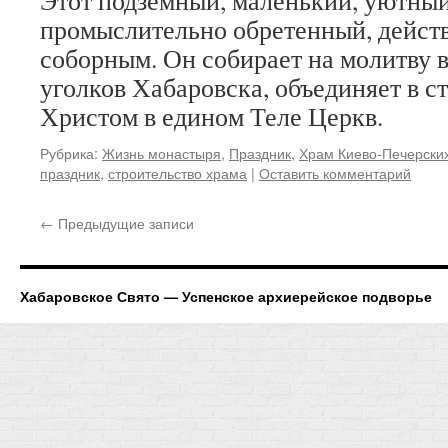
Этот подземный, маленький, уютный
промыслительно обретенный, действ
соборным. Он собирает на молитву 
уголков Хабаровска, объединяет в с
Христом в едином Теле Церкв.
Рубрика:
Жизнь монастыря
,
Праздник
,
Храм Киево-Печерских
праздник
,
строительство храма
|
Оставить комментарий
←
Предыдущие записи
Хабаровское Свято — Успенское архиерейское подворье