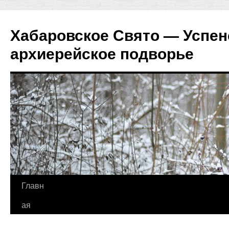
Хабаровское Свято — Успен
архиерейское подворье
Перейти
Главн
к
ая
содержимому