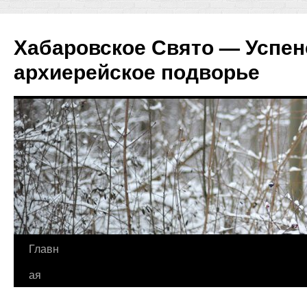
Хабаровское Свято — Успен
архиерейское подворье
Перейти
Главн
к
ая
содержимому