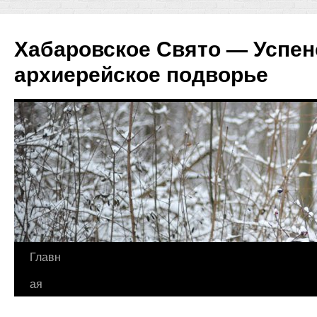
Хабаровское Свято — Успен
архиерейское подворье
Перейти
Главн
к
ая
содержимому