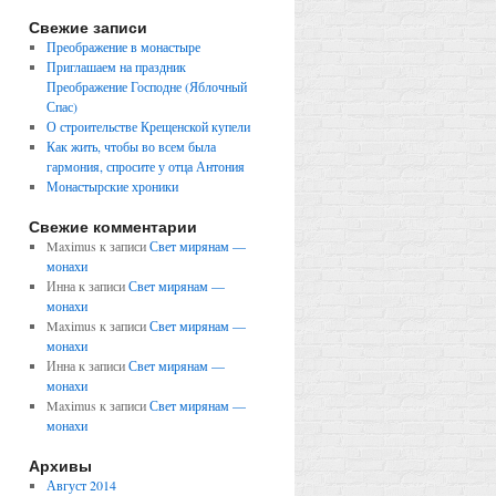
Свежие записи
Преображение в монастыре
Приглашаем на праздник
Преображение Господне (Яблочный
Спас)
О строительстве Крещенской купели
Как жить, чтобы во всем была
гармония, спросите у отца Антония
Монастырские хроники
Свежие комментарии
Maximus
к записи
Свет мирянам —
монахи
Инна
к записи
Свет мирянам —
монахи
Maximus
к записи
Свет мирянам —
монахи
Инна
к записи
Свет мирянам —
монахи
Maximus
к записи
Свет мирянам —
монахи
Архивы
Август 2014