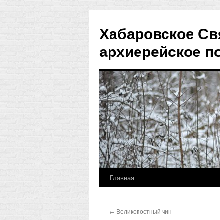
Хабаровское Св
архиерейское п
Главная
Перейти
к
←
Великопостный чин
содержимому