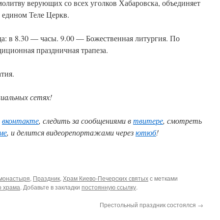
молитву верующих со всех уголков Хабаровска, объединяет
 едином Теле Церкв.
да: в 8.30 — часы. 9.00 — Божественная литургия. По
иционная праздничная трапеза.
тия.
циальных сетях!
и
вконтакте
, следить за сообщениями в
твитере
, смотреть
ме
, и делится видеорепортажами через
ютюб
!
монастыря
,
Праздник
,
Храм Киево-Печерских святых
с метками
о храма
. Добавьте в закладки
постоянную ссылку
.
Престольный праздник состоялся
→