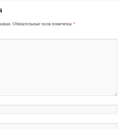
й
*
кован.
Обязательные поля помечены