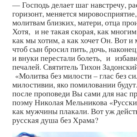
— Господь делает шаг навстречу, ра
горизонт, меняется мировосприятие
молитвам близких, матери, отца прои
Хотя, и не такая скорая, как многим
как мы хотим, а как хочет Он. Вот 
чтоб сын бросил пить, дочь, наконец
и внуки перестали болеть, и избави
печалей. Святитель Тихон Задонский
«Молитва без милости – глас без с
милостивии, яко помиловании будут.
после проповеди Вы сами для нас 
поэму Николая Мельникова «Русский
как мужчины плакали. Вот уж дейст
русская душа без Храма?