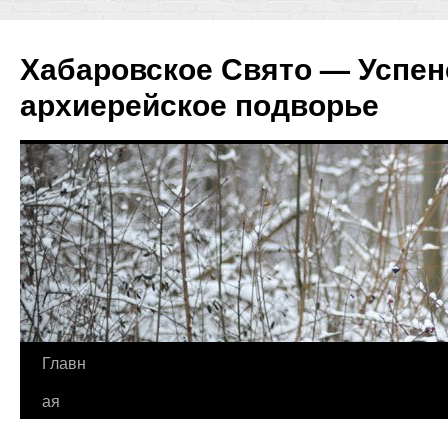
Хабаровское Свято — Успен
архиерейское подворье
Перейти
Главн
к
ая
содержимому