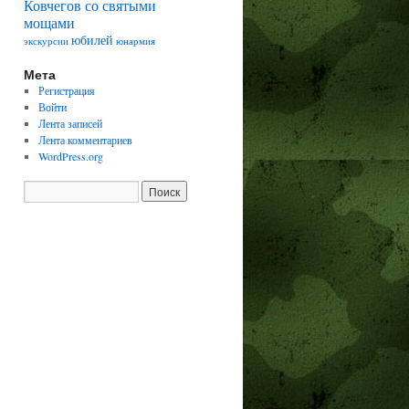
Ковчегов со святыми
мощами
юбилей
экскурсии
юнармия
Мета
Регистрация
Войти
Лента записей
Лента комментариев
WordPress.org