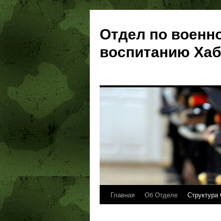
Отдел по военн
воспитанию Хаб
Главная
Об Отделе
Структура 
Перейти
к