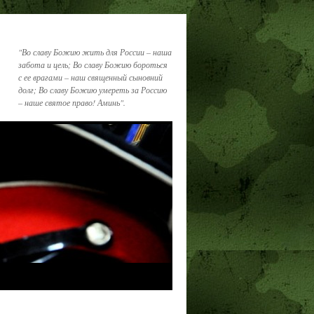
"Во славу Божию жить для России – наша
забота и цель; Во славу Божию бороться
с ее врагами – наш священный сыновний
долг; Во славу Божию умереть за Россию
– наше святое право! Аминь".