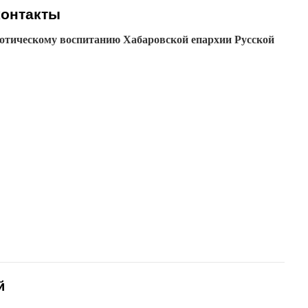
контакты
иотическому воспитанию Хабаровской епархии Русской
й