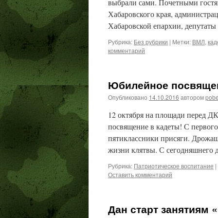
выбрали сами. Почетными гостя
Хабаровского края, администра
Хабаровской епархии, депутат
Рубрика:
Без рубрики
|
Метки:
ВМЛ
,
кад
комментарий
Юбилейное посвящен
Опубликовано
14.10.2016
автором
pob
12 октября на площади перед ДК
посвящение в кадеты! С первого
пятиклассники присяги. Дрожащ
жизни клятвы. С сегодняшнего 
Рубрика:
Патриотическое воспитание
|
Оставить комментарий
Дан старт занятиям 