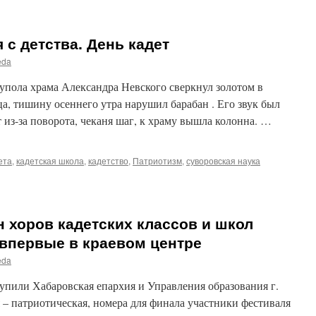
 с детства. День кадет
eda
упола храма Александра Невского сверкнул золотом в
а, тишину осеннего утра нарушил барабан . Его звук был
 из-за поворота, чеканя шаг, к храму вышла колонна. …
ета
,
кадетская школа
,
кадетство
,
Патриотизм
,
суворовская наука
 хоров кадетских классов и школ
 впервые в краевом центре
eda
упили Хабаровская епархия и Управления образования г.
 – патриотическая, номера для финала участники фестиваля