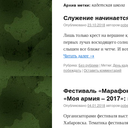
кадетская школа
Архив метки:
содержимому
Служение начинается
Опубликовано
23.10.2018
автором
pob
Лишь только крест на вершине к
первых лучах восходящего солнц
слышен все ближе и четче. И вот
Читать далее
→
Рубрика:
Без рубрики
|
Метки:
День кад
побеждать
|
Оставить комментарий
Фестиваль «Марафон
«Моя армия – 2017»:
Опубликовано
04.01.2018
автором
pob
Организаторами фестиваля выст
Хабаровска. Тематика фестиваля