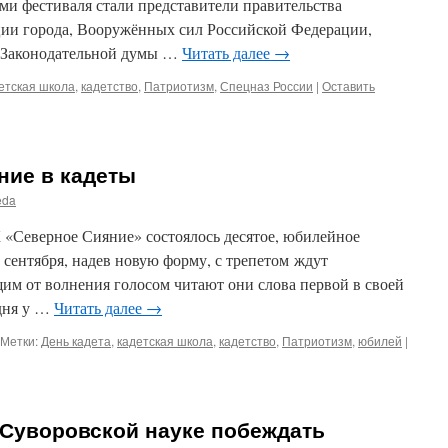
ми фестиваля стали представители правительства
ции города, Вооружённых сил Российской Федерации,
ы Законодательной думы …
Читать далее
→
етская школа
,
кадетство
,
Патриотизм
,
Спецназ России
|
Оставить
ие в кадеты
eda
 «Северное Сияние» состоялось десятое, юбилейное
 сентября, надев новую форму, с трепетом ждут
им от волнения голосом читают они слова первой в своей
дня у …
Читать далее
→
Метки:
День кадета
,
кадетская школа
,
кадетство
,
Патриотизм
,
юбилей
|
«Суворовской науке побеждать