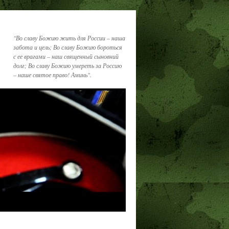
"Во славу Божию жить для России – наша
забота и цель; Во славу Божию бороться
с ее врагами – наш священный сыновний
долг; Во славу Божию умереть за Россию
– наше святое право! Аминь".