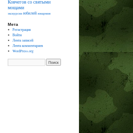
Ковчегов со святыми
мощами
юбилей
экскурсии
юнармия
Мета
Регистрация
Войти
Лента записей
Лента комментариев
WordPress.org