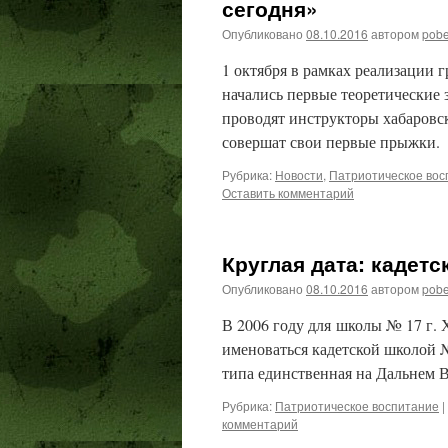
сегодня»
Опубликовано
08.10.2016
автором
pob
1 октября в рамках реализации 
начались первые теоретические 
проводят инструкторы хабаровс
совершат свои первые прыжки.
Рубрика:
Новости
,
Патриотическое вос
Оставить комментарий
Круглая дата: кадетс
Опубликовано
08.10.2016
автором
pob
В 2006 году для школы № 17 г. Х
именоваться кадетской школой 
типа единственная на Дальнем В
Рубрика:
Патриотическое воспитание
|
комментарий