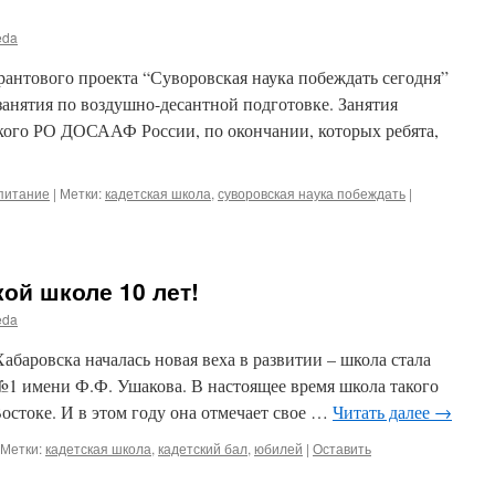
eda
грантового проекта “Суворовская наука побеждать сегодня”
занятия по воздушно-десантной подготовке. Занятия
кого РО ДОСААФ России, по окончании, которых ребята,
питание
|
Метки:
кадетская школа
,
суворовская наука побеждать
|
кой школе 10 лет!
eda
абаровска началась новая веха в развитии – школа стала
№1 имени Ф.Ф. Ушакова. В настоящее время школа такого
остоке. И в этом году она отмечает свое …
Читать далее
→
Метки:
кадетская школа
,
кадетский бал
,
юбилей
|
Оставить