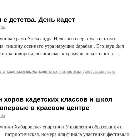
 с детства. День кадет
eda
упола храма Александра Невского сверкнул золотом в
а, тишину осеннего утра нарушил барабан . Его звук был
 из-за поворота, чеканя шаг, к храму вышла колонна. …
ета
,
кадетская школа
,
кадетство
,
Патриотизм
,
суворовская наука
 хоров кадетских классов и школ
 впервые в краевом центре
eda
упили Хабаровская епархия и Управления образования г.
 – патриотическая, номера для финала участники фестиваля