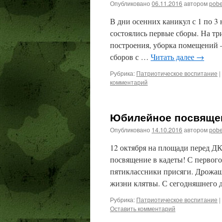
Опубликовано
06.11.2016
автором
pob
В дни осенних каникул с 1 по 
состоялись первые сборы. На три
построения, уборка помещений –
сборов с …
Читать далее
→
Рубрика:
Патриотическое воспитание
|
комментарий
Юбилейное посвящен
Опубликовано
14.10.2016
автором
pob
12 октября на площади перед ДК
посвящение в кадеты! С первого
пятиклассники присяги. Дрожащ
жизни клятвы. С сегодняшнего 
Рубрика:
Патриотическое воспитание
|
Оставить комментарий