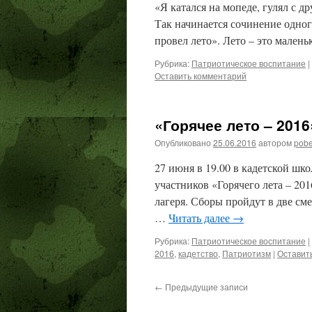
«Я катался на мопеде, гулял с д
Так начинается сочинение одного
провел лето». Лето – это мален
Рубрика:
Патриотическое воспитание
|
Оставить комментарий
«Горячее лето – 2016
Опубликовано
25.06.2016
автором
pob
27 июня в 19.00 в кадетской шк
участников «Горячего лета – 20
лагеря. Сборы пройдут в две см
…
Читать далее
→
Рубрика:
Патриотическое воспитание
|
2016
,
кадетство
,
Патриотизм
|
Оставит
←
Предыдущие записи