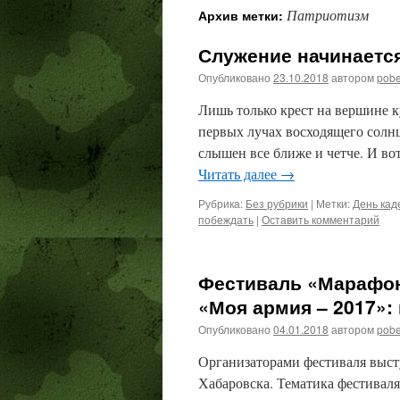
Патриотизм
Архив метки:
содержимому
Служение начинается
Опубликовано
23.10.2018
автором
pob
Лишь только крест на вершине к
первых лучах восходящего солнц
слышен все ближе и четче. И вот
Читать далее
→
Рубрика:
Без рубрики
|
Метки:
День кад
побеждать
|
Оставить комментарий
Фестиваль «Марафон
«Моя армия – 2017»:
Опубликовано
04.01.2018
автором
pob
Организаторами фестиваля выст
Хабаровска. Тематика фестиваля