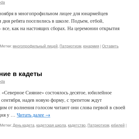
eda
3 ноября в многопрофильном лицее для юнармейцев
 дня ребята поселились в школе. Подъем, отбой,
 все, как на настоящих сборах. На церемонии открытия
Метки:
многопрофильный лицей
,
Патриотизм
,
юнармия
|
Оставить
ие в кадеты
eda
 «Северное Сияние» состоялось десятое, юбилейное
 сентября, надев новую форму, с трепетом ждут
им от волнения голосом читают они слова первой в своей
дня у …
Читать далее
→
Метки:
День кадета
,
кадетская школа
,
кадетство
,
Патриотизм
,
юбилей
|