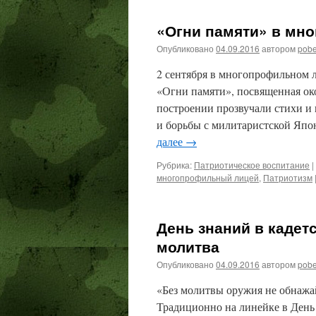
«Огни памяти» в мн
Опубликовано
04.09.2016
автором
pob
2 сентября в многопрофильном 
«Огни памяти», посвященная о
построении прозвучали стихи и 
и борьбы с милитаристской Япо
далее
→
Рубрика:
Патриотическое воспитание
|
многопрофильный лицей
,
Патриотизм
День знаний в кадет
молитва
Опубликовано
04.09.2016
автором
pob
«Без молитвы оружия не обнажай
Традиционно на линейке в День