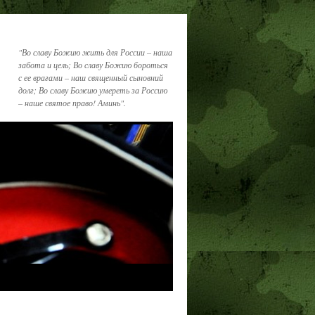
"Во славу Божию жить для России – наша
забота и цель; Во славу Божию бороться
с ее врагами – наш священный сыновний
долг; Во славу Божию умереть за Россию
– наше святое право! Аминь".