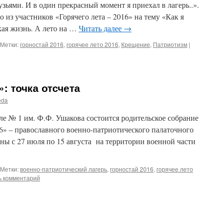
рузьями. И в один прекрасный момент я приехал в лагерь..».
 из участников «Горячего лета – 2016» на тему «Как я
ькая жизнь. А лето на …
Читать далее
→
Метки:
горностай 2016
,
горячее лето 2016
,
Крещение
,
Патриотизм
|
»: точка отсчета
eda
оле № 1 им. Ф.Ф. Ушакова состоится родительское собрание
16» – православного военно-патриотического палаточного
ены с 27 июля по 15 августа на территории военной части
Метки:
военно-патриотический лагерь
,
горностай 2016
,
горячее лето
ь комментарий