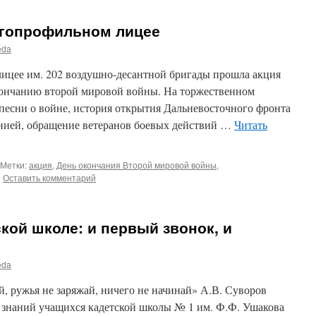
огопрофильном лицее
eda
лицее им. 202 воздушно-десантной бригады прошла акция
кончанию второй мировой войны. На торжественном
песни о войне, история открытия Дальневосточного фронта
нией, обращение ветеранов боевых действий …
Читать
Метки:
акция
,
День окончания Второй мировой войны
,
|
Оставить комментарий
ской школе: и первый звонок, и
eda
, ружья не заряжай, ничего не начинай» А.В. Суворов
 знаний учащихся кадетской школы № 1 им. Ф.Ф. Ушакова