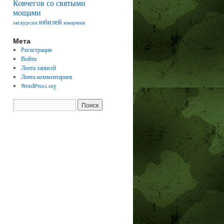
Ковчегов со святыми
мощами
юбилей
экскурсии
юнармия
Мета
Регистрация
Войти
Лента записей
Лента комментариев
WordPress.org