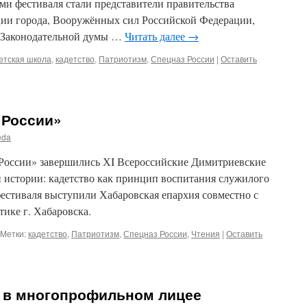
ми фестиваля стали представители правительства
ции города, Вооружённых сил Российской Федерации,
ы Законодательной думы …
Читать далее
→
етская школа
,
кадетство
,
Патриотизм
,
Спецназ России
|
Оставить
 России»
eda
 России» завершились ХI Всероссийские Димитриевские
и истории: кадетство как принцип воспитания служилого
фестиваля выступили Хабаровская епархия совместно с
ике г. Хабаровска.
Метки:
кадетство
,
Патриотизм
,
Спецназ России
,
Чтения
|
Оставить
 в многопрофильном лицее