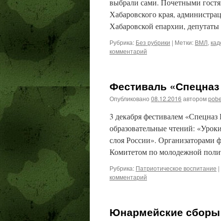
выбрали сами. Почетными гостя
Хабаровского края, администра
Хабаровской епархии, депутат
Рубрика:
Без рубрики
|
Метки:
ВМЛ
,
кад
комментарий
Фестиваль «Спецназ
Опубликовано
08.12.2016
автором
pob
3 декабря фестивалем «Спецназ
образовательные чтений: «Урок
слоя России». Организаторами 
Комитетом по молодежной полит
Рубрика:
Патриотическое воспитание
|
комментарий
Юнармейские сборы