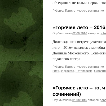
объединяет не только первый зво
Рубрика:
Патриотическое воспитание
|
«Горячее лето – 2016
Опубликовано
02.09.2016
автором
pob
Долгожданная встреча участнико
лето – 2016» началась с молебн
Даниила Московского. Совместна
педагогов лагеря.
Рубрика:
Патриотическое воспитание
|
2016
,
кадетство
,
Патриотизм
|
Оставит
«Горячее лето – то, 
сочинений)
Опубликовано
31.08.2016
автором
pob