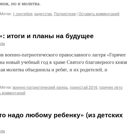
нок, но и молитва.
Метки:
1 сентября
,
кадетство
,
Патриотизм
|
Оставить комментарий
»: итоги и планы на будущее
eda
в военно-патриотического православного лагеря «Горячее
а на новый учебный год в храме Святого благоверного князя
я молитва объединила и ребят, и их родителей, и
Метки:
военно-патриотический лагерь
,
горностай 2016
,
горячее лето
ь комментарий
что надо любому ребенку» (из детских
eda