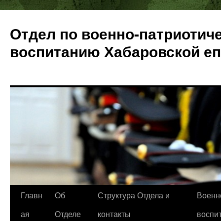
Отдел по военно-патриотич
воспитанию Хабаровской е
Перейти
Главн
Об
Структура Отдела и
Военн
к
ая
Отделе
контакты
воспи