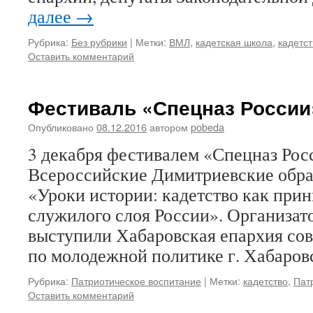
далее
→
Рубрика:
Без рубрики
|
Метки:
ВМЛ
,
кадетская школа
,
кадетст
Оставить комментарий
Фестиваль «Спецназ России
Опубликовано
08.12.2016
автором
pobeda
3 декабря фестивалем «Спецназ Рос
Всероссийские Димитриевские обра
«Уроки истории: кадетство как при
служилого слоя России». Организат
выступили Хабаровская епархия со
по молодежной политике г. Хабаров
Рубрика:
Патриотическое воспитание
|
Метки:
кадетство
,
Пат
Оставить комментарий