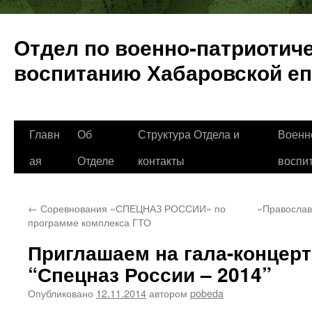
Отдел по военно-патриотич
воспитанию Хабаровской е
Перейти
Главн
Об
Структура Отдела и
Военн
к
ая
Отделе
контакты
воспи
содержимому
←
Соревнования «СПЕЦНАЗ РОССИИ» по
«Православ
программе комплекса ГТО
Приглашаем на гала-концер
“Спецназ России – 2014”
Опубликовано
12.11.2014
автором
pobeda