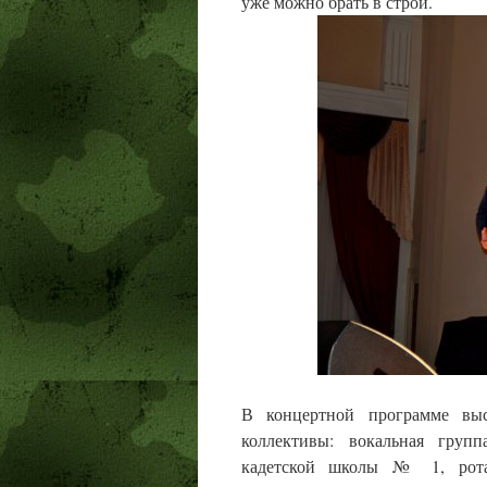
уже можно брать в строй.
В концертной программе выс
коллективы: вокальная груп
кадетской школы № 1, рота 