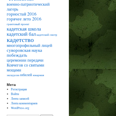
военно-патриотический
лагерь
горностай 2016
горячее лето 2016
грантовый проект
кадетская школа
кадетский бал
кадетский смотр
кадетство
многопрофильный лицей
суворовская наука
побеждать
церемонии передачи
Ковчегов со святыми
мощами
юбилей
экскурсии
юнармия
Мета
Регистрация
Войти
Лента записей
Лента комментариев
WordPress.org