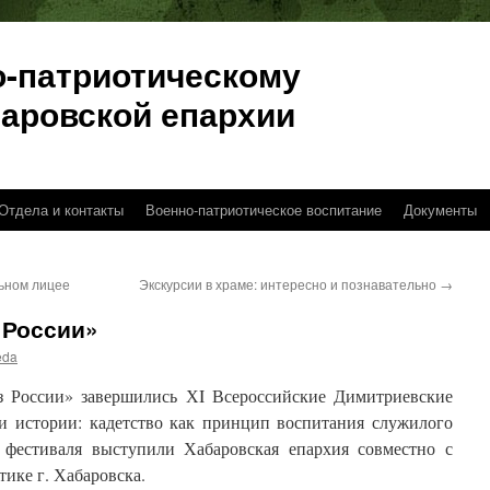
о-патриотическому
аровской епархии
Отдела и контакты
Военно-патриотическое воспитание
Документы
ьном лицее
Экскурсии в храме: интересно и познавательно
→
 России»
eda
з России» завершились ХI Всероссийские Димитриевские
ки истории: кадетство как принцип воспитания служилого
 фестиваля выступили Хабаровская епархия совместно с
ике г. Хабаровска.