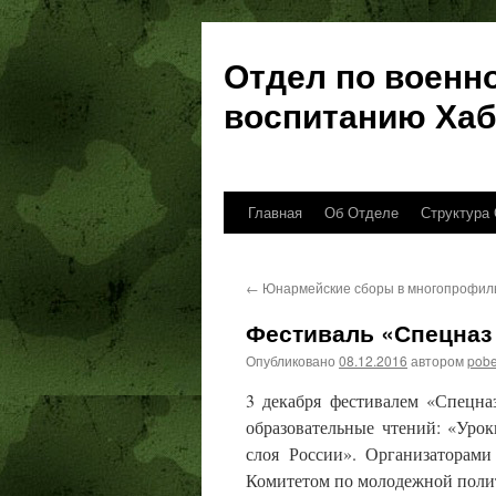
Отдел по военн
воспитанию Хаб
Главная
Об Отделе
Структура 
Перейти
к
←
Юнармейские сборы в многопрофил
содержимому
Фестиваль «Спецназ
Опубликовано
08.12.2016
автором
pob
3 декабря фестивалем «Спецна
образовательные чтений: «Уро
слоя России». Организаторами
Комитетом по молодежной полит