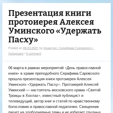
Презентация книги
протоиерея Алексея
Уминского «Удержать
Пасху»
Posted on
09.03.2021
by
Храм прп. Серафима Саровского г.
Хабаровск
•
0 comment
06 марта в рамках мероприятий «День православной
книги» в храме преподобного Серафима Саровского
прошла презентация книги протоиерея Алексея
Уминского «Удержать Пасху». Протоиерей Алексей
Уминский — настоятель московского храма «Святой
Троицы в Хохлах», известный публицист и
телеведущий, автор книг и статей по нравственному
богословию и православной педагогике. Священник
пишет на злободневные темы и не избегает трудных