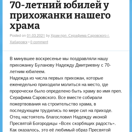
70-летний юбилей у
прихожанки нашего
храма
Posted on
01.03.2021
by
Храм прп. Серафима Саровского г.
Хабаровск
•
0 comment
В минувшее воскресенье мы поздравляли нашу
прихожанку Буланову Надежду Дмитриевну с 70-
летним юбилеем.
Надежда из числа первых прихожан, которые
еженедельно приходили молиться на место, где
пророчески было определено быть храму во имя преп.
Серафима Саровского. Все вместе собирали
пожертвования на строительство храма, в
последующем трудились по мере сил на приходе.
Отец настоятель благословил Надежду иконой
Пресвятой Богородицы «Всех скорбящих радость».
Как оказалось, это её любимый образ Пресвятой