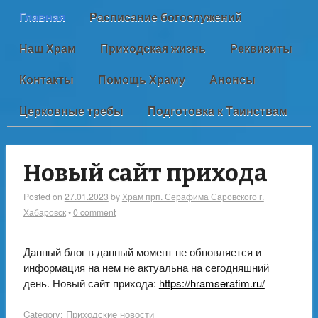
Главная
Расписание богослужений
Наш Храм
Приходская жизнь
Реквизиты
Контакты
Помощь Храму
Анонсы
Церковные требы
Подготовка к Таинствам
Новый сайт прихода
Posted on
27.01.2023
by
Храм прп. Серафима Саровского г.
Хабаровск
•
0 comment
Данный блог в данный момент не обновляется и
информация на нем не актуальна на сегодняшний
день. Новый сайт прихода:
https://hramserafim.ru/
Category:
Приходские новости