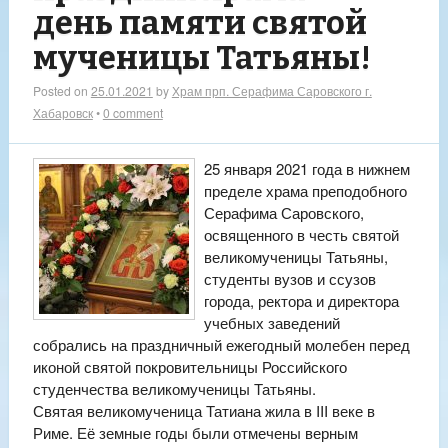
день памяти святой
мученицы Татьяны!
Posted on
25.01.2021
by
Храм прп. Серафима Саровского г.
Хабаровск
•
0 comment
25 января 2021 года в нижнем
пределе храма преподобного
Серафима Саровского,
освященного в честь святой
великомученицы Татьяны,
студенты вузов и ссузов
города, ректора и директора
учебных заведений
собрались на праздничный ежегодный молебен перед
иконой святой покровительницы Российского
студенчества великомученицы Татьяны.
Святая великомученица Татиана жила в III веке в
Риме. Её земные годы были отмечены верным