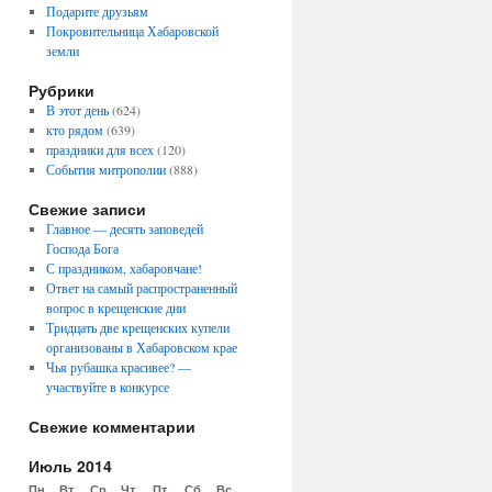
Подарите друзьям
Покровительница Хабаровской
земли
Рубрики
В этот день
(624)
кто рядом
(639)
праздники для всех
(120)
События митрополии
(888)
Свежие записи
Главное — десять заповедей
Господа Бога
С праздником, хабаровчане!
Ответ на самый распространенный
вопрос в крещенские дни
Тридцать две крещенских купели
организованы в Хабаровском крае
Чья рубашка красивее? —
участвуйте в конкурсе
Свежие комментарии
Июль 2014
Пн
Вт
Ср
Чт
Пт
Сб
Вс