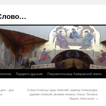
 Слово…
рополии
Подарите друзьям
Покровительница Хабаровской земли
 дни»- дни
Страстотерпцы Царь Николай, Царица Александра,
ых
царевич Алексий, великие княжны: Ольга, Татиана,
Мария, Анастасия
→