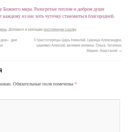
ту Божиего мира. Разогретые теплом и добром души
каждому из нас хоть чуточку становиться благородней.
день
. Добавьте в закладки
постоянную ссылку
.
 дни»- дни
Страстотерпцы Царь Николай, Царица Александра,
ых
царевич Алексий, великие княжны: Ольга, Татиана,
Мария, Анастасия
→
й
*
кован.
Обязательные поля помечены