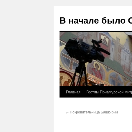
В начале было
Главная
Гостям Приамурской мит
Перейти
к
←
Покровительница Башкирии
содержимому