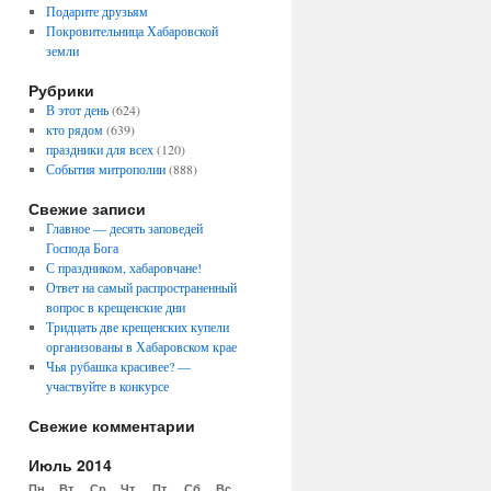
Подарите друзьям
Покровительница Хабаровской
земли
Рубрики
В этот день
(624)
кто рядом
(639)
праздники для всех
(120)
События митрополии
(888)
Свежие записи
Главное — десять заповедей
Господа Бога
С праздником, хабаровчане!
Ответ на самый распространенный
вопрос в крещенские дни
Тридцать две крещенских купели
организованы в Хабаровском крае
Чья рубашка красивее? —
участвуйте в конкурсе
Свежие комментарии
Июль 2014
Пн
Вт
Ср
Чт
Пт
Сб
Вс