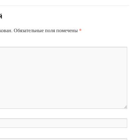
й
*
кован.
Обязательные поля помечены