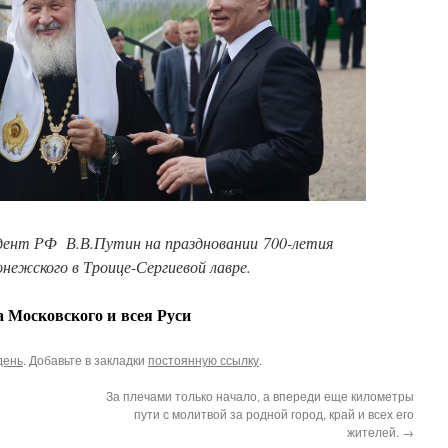
дент РФ В.В.Путин на праздновании 700-летия
нежского в Троице-Сергиевой лавре.
 Московского и всея Руси
день
. Добавьте в закладки
постоянную ссылку
.
За плечами только начало, а впереди еще километры
пути с молитвой за родной город, край и всех его
жителей.
→