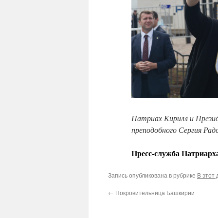
Патриах Кирилл и Прези
преподобного Сергия Радо
Пресс-служба Патриарха
Запись опубликована в рубрике
В этот 
←
Покровительница Башкирии