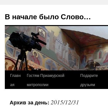
В начале было Слово…
Перейти
Главн
Гостям Приамурской
Подарите
к
ая
митрополии
друзьям
содержимому
2015/12/31
Архив за день: