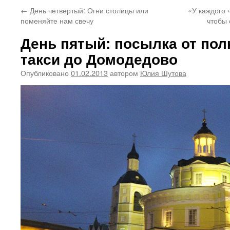
←
День четвертый: Огни столицы или
«У каждого ч
поменяйте нам свечу
чтобы 
День пятый: посылка от пол
такси до Домодедово
Опубликовано
01.02.2013
автором
Юлия Шутова