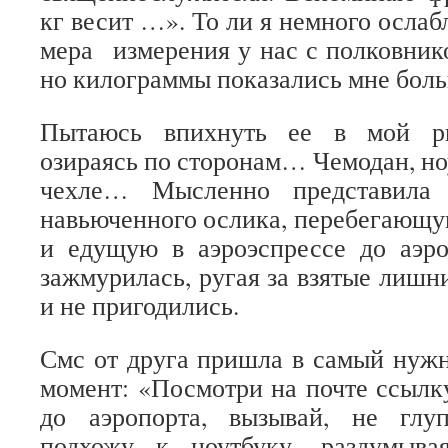
кг весит …». То ли я немного ослабл
мера измерения у нас с полковнико
но килограммы показались мне бол
Пытаюсь впихнуть ее в мой рю
озираясь по сторонам… Чемодан, но
чехле… Мысленно представила 
навьюченного ослика, перебегающу
и едущую в аэроэспрессе до аэр
зажмурилась, ругая за взятые лишн
и не пригодились.
Смс от друга пришла в самый нужн
момент: «Посмотри на почте ссылку
до аэропорта, вызывай, не глу
подхожу к ноутбуку, раздумыва