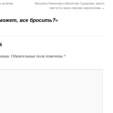
е колечка
Матрёна Никонова и Вангелия Гущерова: ореол
святости через призму оккультизма
→
»
 может, все бросить?
й
*
кован.
Обязательные поля помечены