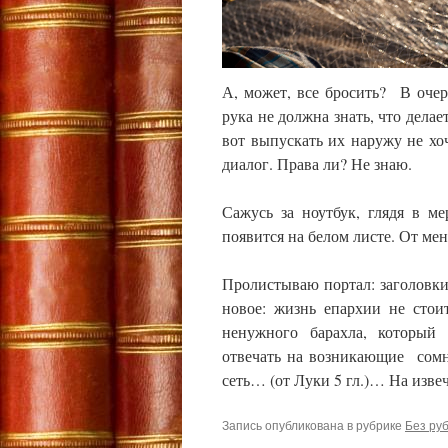
А, может, все бросить? В очер
рука не должна знать, что делае
вот выпускать их наружу не хо
диалог. Права ли? Не знаю.
Сажусь за ноутбук, глядя в м
появится на белом листе. От м
Пролистываю портал: заголовки
новое: жизнь епархии не стои
ненужного барахла, который 
отвечать на возникающие сомн
сеть… (от Луки 5 гл.)… На изв
Запись опубликована в рубрике
Без ру