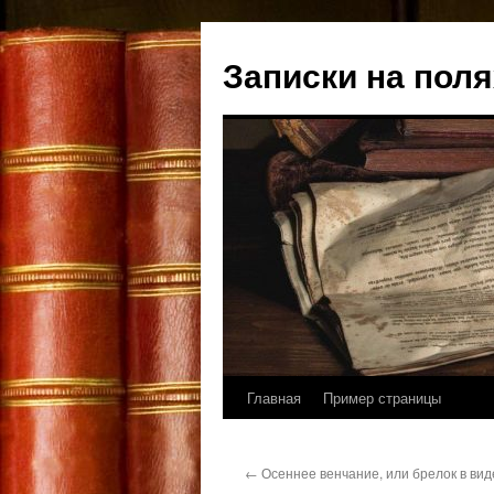
Записки на поля
Главная
Пример страницы
Перейти
к
←
Осеннее венчание, или брелок в вид
содержимому