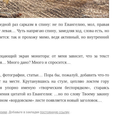
едной раз сарказм в спину: не по Евангелию, мол, правая
т левая… Чуть напрягаю спину, замедляя ход, слова есть, но
чется: так и прохожу мимо, ведя активный, но внутренний
ерцающий экран монитора: от меня зависит, что за текст
еня… Много дано? Много и спросится…
, фотографии, статьи… Пора бы, пожалуй, добавить что-то
т на месте. Крутанувшись на стуле, цепляю локтем гору
я упорно именую «творческим беспорядком», стараясь
ения цитатой из Евангелия: …но по слову Твоему закину
ечном «вордовском» листе появляется новый заголовок…
брики
. Добавьте в закладки
постоянную ссылку
.