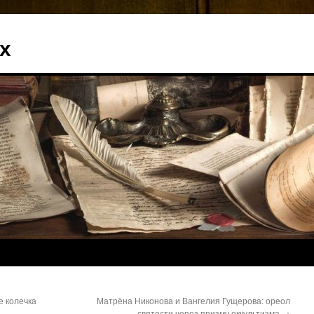
х
е колечка
Матрёна Никонова и Вангелия Гущерова: ореол
святости через призму оккультизма
→