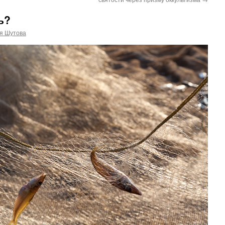
ь?
я Шутова