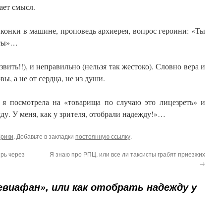
ает смысл.
иконки в машине, проповедь архиерея, вопрос героини: «Ты
кты»…
звить!!), и неправильно (нельзя так жестоко). Словно вера и
вы, а не от сердца, не из души.
 я посмотрела на «товарища по случаю это лицезреть» и
ду. У меня, как у зрителя, отобрали надежду!»…
брики
. Добавьте в закладки
постоянную ссылку
.
рь через
Я знаю про РПЦ, или все ли таксисты грабят приезжих
→
евиафан», или как отобрать надежду у