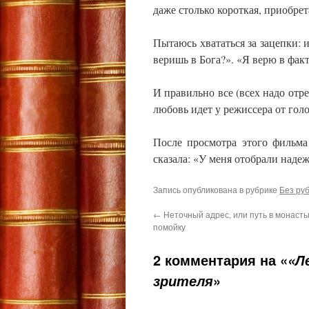
даже столько короткая, приобрет
Пытаюсь хвататься за зацепки: 
веришь в Бога?». «Я верю в фа
И правильно все (всех надо отре
любовь идет у режиссера от голо
После просмотра этого фильма
сказала: «У меня отобрали надеж
Запись опубликована в рубрике
Без ру
←
Неточный адрес, или путь в монасты
помойку
2 комментария на «
«Л
»
зрителя