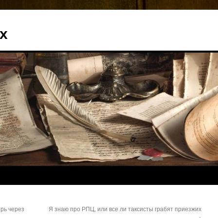
х
рь через
Я знаю про РПЦ, или все ли таксисты грабят приезжих
→