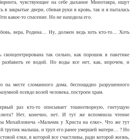
биринта, чувствующие на себе дыхание Минотавра, ищут
ь в закрытые двери, сбивая руки в кровь, так и я пыталась
йти какое-то спасение. Но не находила его.
юбовь, вера, Родина… Ну, должен ведь хоть кто-то… Хоть
ть сконцентрирована так сильно, как порошок в пакетике
я разбавить ее водой. Но воды все нет, как, впрочем, и
то на месте сломанного дома, беспощадно разрушенного
разумной псевдо волей человека, построен храм.
ервый раз кто-то описывает тошнотворную, гнетущую
солюта? Нет, конечно, нет. И тут же вспомнила чтение
ора Михайловича «Мальчик у Христа на елке». Что же тут
ший трупик малыша, и труп его ранее умершей матери… ? Но
стовой елки, в которой все счастливы, ради которой жизнь,