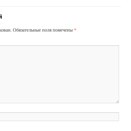
й
*
кован.
Обязательные поля помечены