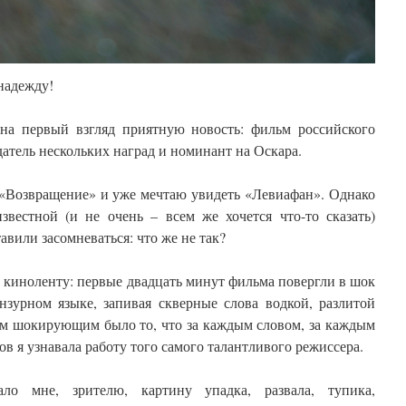
 надежду!
на первый взгляд приятную новость: фильм российского
датель нескольких наград и номинант на Оскара.
Возвращение» и уже мечтаю увидеть «Левиафан». Однако
звестной (и не очень – всем же хочется что-то сказать)
авили засомневаться: что же не так?
 киноленту: первые двадцать минут фильма повергли в шок
нзурном языке, запивая скверные слова водкой, разлитой
ым шокирующим было то, что за каждым словом, за каждым
ов я узнавала работу того самого талантливого режиссера.
ало мне, зрителю, картину упадка, развала, тупика,