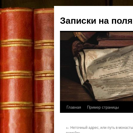
Записки на поля
Главная
Пример страницы
Перейти
к
←
Неточный адрес, или путь в монасты
содержимому
помойку