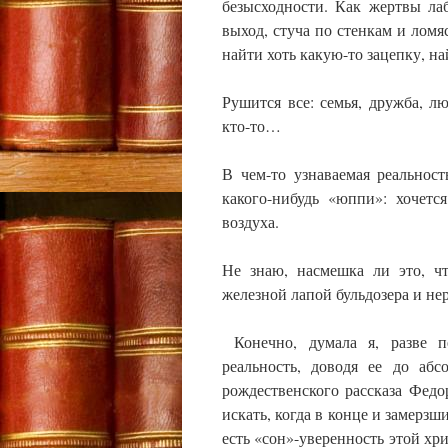
безысходности. Как жертвы ла
выход, стуча по стенкам и ломяс
найти хоть какую-то зацепку, на
Рушится все: семья, дружба, л
кто-то…
В чем-то узнаваемая реальнос
какого-нибудь «юппи»: хочетс
воздуха.
Не знаю, насмешка ли это, ч
железной лапой бульдозера и не
Конечно, думала я, разве п
реальность, доводя ее до аб
рождественского рассказа Фед
искать, когда в конце и замерз
есть «сон»-уверенность этой хри