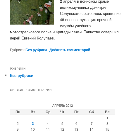
2 апреля в воинском храме
великомученика Димитрия
Солунского состоялось крещение
48 военнослужащих срочной
службы учебного
мотострелкового полка и бригады связи. Таинство совершил
иерей Евгений Колупаев.
Рубрика:
Без рубрики
|
Добавить комментарий
РУБРИКИ
Без рубрики
СВЕЖИЕ КОММЕНТАРИИ
АПРЕЛЬ 2012
Пн
Вт
Ср
Чт
Пт
Сб
Вс
1
2
3
4
5
6
7
8
9
10
11
12
13
14
15