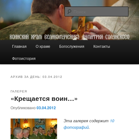
Перейти
Перейти
пос. Князе-Волконское-1
к
к
Поис
основному
дополнительному
содержимому
содержимому
Воинский храм вмч. Димитрия
Солунского
Г
Главная
О храме
Богослужения
Контакты
л
а
Фотоистория
в
н
о
АРХИВ ЗА ДЕНЬ:
03.04.2012
е
м
ГАЛЕРЕЯ
е
«Крещается воин…»
н
Опубликовано
03.04.2012
ю
Эта галерея содержит
10
фотографий
.