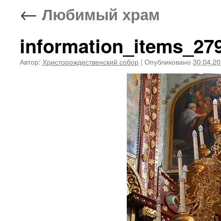
←
Любимый храм
information_items_27
Автор:
Христорождественский собор
|
Опубликовано
30.04.2