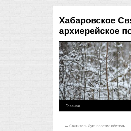
Хабаровское Св
архиерейское п
Главная
Перейти
к
←
Святитель Лука посетил обитель
содержимому