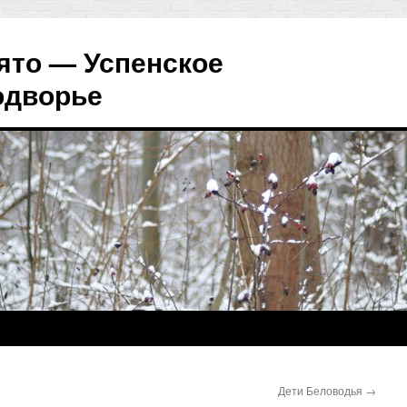
ято — Успенское
одворье
Дети Беловодья
→