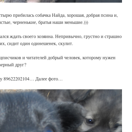
стырю прибилась собачка Найда, хорошая, добрая псина и,
тые, черненькие, братья наши меньшие.)))
стался ждать своего хозяина. Непривычно, грустно и страшно
их, сидит один одинешенек, скулит.
дписчиков и читателей добрый человек, которому нужен
верный друг?
ну 89622202104… Далее фото…