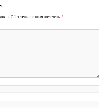
й
*
кован.
Обязательные поля помечены