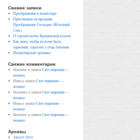
Свежие записи
Преображение в монастыре
Приглашаем на праздник
Преображение Господне (Яблочный
Спас)
О строительстве Крещенской купели
Как жить, чтобы во всем была
гармония, спросите у отца Антония
Монастырские хроники
Свежие комментарии
Maximus
к записи
Свет мирянам —
монахи
Инна
к записи
Свет мирянам —
монахи
Maximus
к записи
Свет мирянам —
монахи
Инна
к записи
Свет мирянам —
монахи
Maximus
к записи
Свет мирянам —
монахи
Архивы
Август 2014