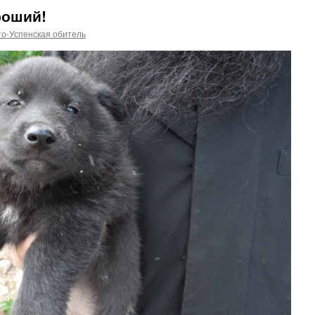
роший!
о-Успенская обитель