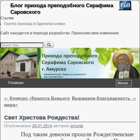
Блог прихода преподобного Серафима
Саровского
Ссылки
Группа прихода в Одноклассниках
Сайт находится в периоде разработки. Приносим свои извинения.
Главная
Меню ↓
Перейти к основному содержимому
Перейти к дополнительному содержимому
Навигация по записям
←
Конкурс «Красота Божьего
Выражаем благодарность
→
мира»
Свет Христова Рождества!
Опубликовано
28.01.2014
автором
amursk
Под таким девизом прошли Рождественские