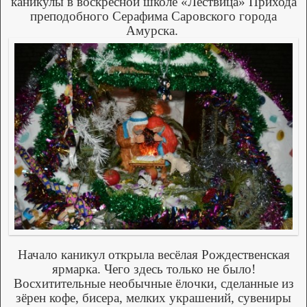
каникулы в воскресной школе «Лествица» Прихода
преподобного Серафима Саровского города
Амурска.
Начало каникул открыла весёлая Рождественская
ярмарка. Чего здесь только не было!
Восхитительные необычные ёлочки, сделанные из
зёрен кофе, бисера, мелких украшений, сувениры