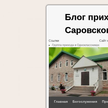
Блог при
Саровско
Ссылки
Сайт 
Группа прихода в Одноклассниках
Перейти к основному содержимому
Перейти к дополнительному содержимому
Главная
Богослужения
При