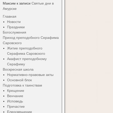
Максим
к записи
Святые дни в
Амурске
Главная
Новости
Праздники
Богослужения
Приход преподобного Серафима
Саровского
Житие преподобного
Серафима Саровского
Акафист преподобному
Серафиму
Воскресная школа
Нормативно-правовые акты
Основной блок
Подготовка к таинствам
Крещение
Венчание
Исповедь
Причастие
Елеосвящение