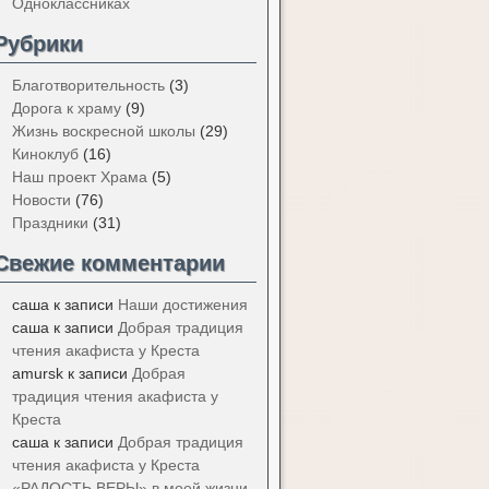
Одноклассниках
Рубрики
Благотворительность
(3)
Дорога к храму
(9)
Жизнь воскресной школы
(29)
Киноклуб
(16)
Наш проект Храма
(5)
Новости
(76)
Праздники
(31)
Свежие комментарии
саша
к записи
Наши достижения
саша
к записи
Добрая традиция
чтения акафиста у Креста
amursk
к записи
Добрая
традиция чтения акафиста у
Креста
саша
к записи
Добрая традиция
чтения акафиста у Креста
«РАДОСТЬ ВЕРЫ» в моей жизни