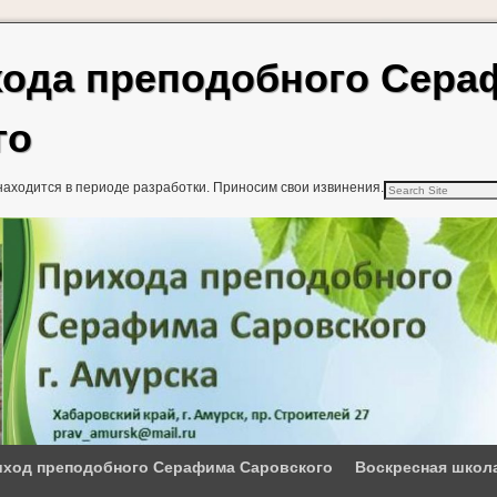
хода преподобного Сер
го
находится в периоде разработки. Приносим свои извинения.
ход преподобного Серафима Саровского
Воскресная школ