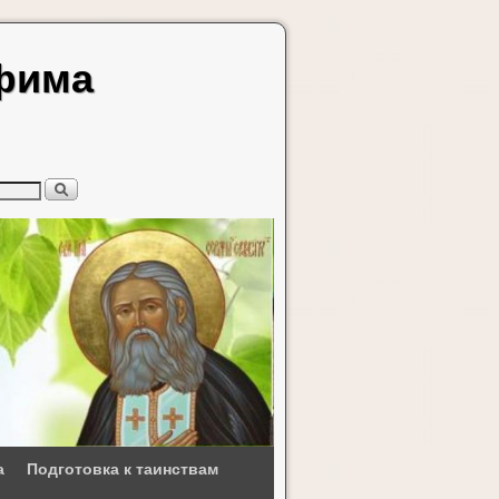
афима
а
Подготовка к таинствам