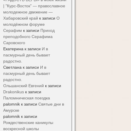
| "Курс-Восток" — православное
молодежное движение —
Хабаровский край
к записи
О
молодёжном форуме
Серафим
к записи
Приход
преподобного Серафима
Саровского
Екатерина
к записи
И в
пасмурный день бывает
радостно.
Светлана
к записи
И в
пасмурный день бывает
радостно.
Ольшанский Евгений
к записи
Drakonikus
к записи
Паломническая поездка
palomnik
к записи
Святые дни в
Амурске
palomnik
к записи
Рождественские каникулы
воскресной школы