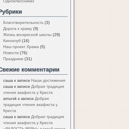
Одноклассниках
Рубрики
Благотворительность
(3)
Дорога к храму
(9)
Жизнь воскресной школы
(29)
Киноклуб
(16)
Наш проект Храма
(5)
Новости
(76)
Праздники
(31)
Свежие комментарии
саша
к записи
Наши достижения
саша
к записи
Добрая традиция
чтения акафиста у Креста
amursk
к записи
Добрая
традиция чтения акафиста у
Креста
саша
к записи
Добрая традиция
чтения акафиста у Креста
«РАДОСТЬ ВЕРЫ» в моей жизни