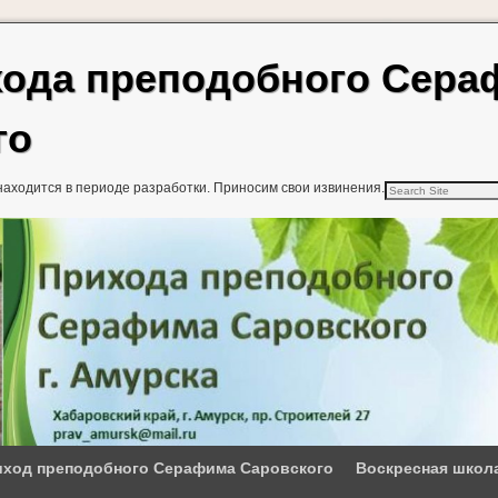
хода преподобного Сер
го
находится в периоде разработки. Приносим свои извинения.
ход преподобного Серафима Саровского
Воскресная школ