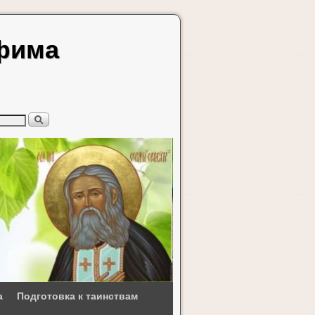
афима
а
Подготовка к таинствам