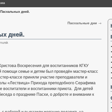
ама
 Пасхальных дней.
Пасхальные дни
→
ых дней.
mursk
 Христова Воскресения для воспитанников КГКУ
й помощи семье и детям был проведён мастер-класс
стер-классе приняли участие преподаватели и
колы «Лествица» Прихода преподобного Серафима
кже воспитатели и воспитанники приюта. Для детей
седа о празднике Пасхи, о доброте и внимании к
 с работой и выразили желание подарить на