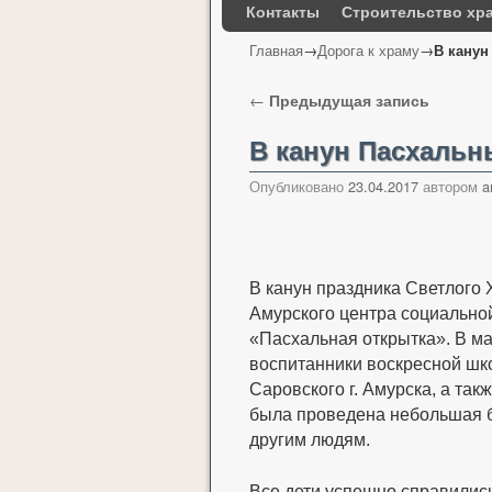
Контакты
Строительство хр
Главная
→
Дорога к храму
→
В канун
Навигация по записям
←
Предыдущая запись
В канун Пасхальн
Опубликовано
23.04.2017
автором
a
В канун праздника Светлого
Амурского центра социально
«Пасхальная открытка». В ма
воспитанники воскресной ш
Саровского г. Амурска, а та
была проведена небольшая бе
другим людям.
Все дети успешно справились