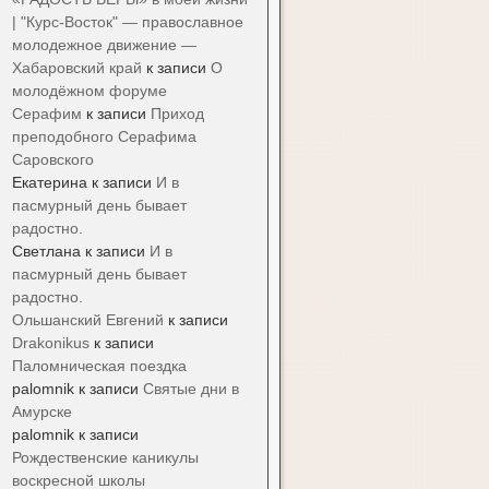
| "Курс-Восток" — православное
молодежное движение —
Хабаровский край
к записи
О
молодёжном форуме
Серафим
к записи
Приход
преподобного Серафима
Саровского
Екатерина
к записи
И в
пасмурный день бывает
радостно.
Светлана
к записи
И в
пасмурный день бывает
радостно.
Ольшанский Евгений
к записи
Drakonikus
к записи
Паломническая поездка
palomnik
к записи
Святые дни в
Амурске
palomnik
к записи
Рождественские каникулы
воскресной школы