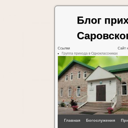
Блог при
Саровско
Ссылки
Сайт 
Группа прихода в Одноклассниках
Перейти к основному содержимому
Перейти к дополнительному содержимому
Главная
Богослужения
При