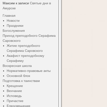
Максим
к записи
Святые дни в
Амурске
Главная
Новости
Праздники
Богослужения
Приход преподобного Серафима
Саровского
Житие преподобного
Серафима Саровского
Акафист преподобному
Серафиму
Воскресная школа
Нормативно-правовые акты
Основной блок
Подготовка к таинствам
Крещение
Венчание
Исповедь
Причастие
Елеосвящение