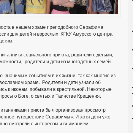
 поста в нашем храме преподобного Серафима
рсии для детей и взрослых КГКУ Амурского центра
детям.
итанники социального приюта, родители с детьми,
жности, родители и дети из многодетных семей.
 значимым событием в их жизни, так как многие из
вославном храме. Родители и дети узнали об
сь к иконам, побывали в крестильной. Некоторые
просы о Боге, о святых и Таинстве Крещения.
итанниками приюта был организован просмотр
енное путешествие Серафимы». И хотя дети уже
авно смотрели с интересом и вниманием.