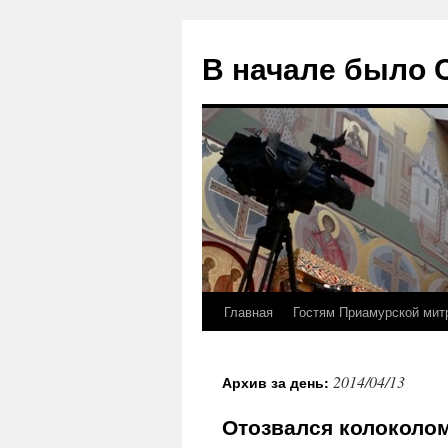
В начале было
Главная
Гостям Приамурской мит
Перейти
к
2014/04/13
Архив за день:
содержимому
Отозвался колоколом