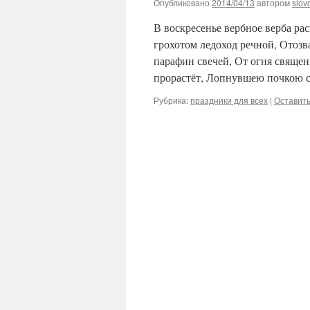
Опубликовано
2014/04/13
автором
slov
В воскресенье вербное верба рас
грохотом ледоход речной, Отозв
парафин свечей, От огня свяще
прорастёт, Лопнувшею почкою
Рубрика:
праздники для всех
|
Оставит