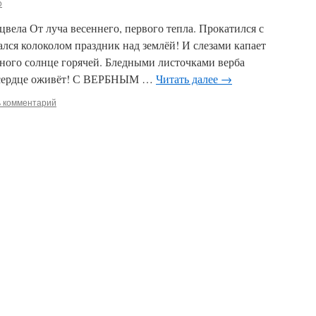
o
цвела От луча весеннего, первого тепла. Прокатился с
ался колоколом праздник над землёй! И слезами капает
нного солнце горячей. Бледными листочками верба
 сердце оживёт! С ВЕРБНЫМ …
Читать далее
→
ь комментарий