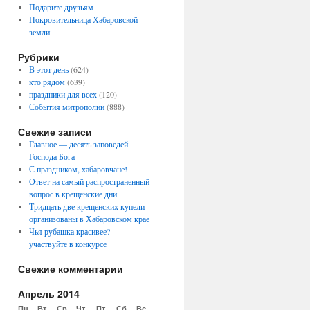
Подарите друзьям
Покровительница Хабаровской
земли
Рубрики
В этот день
(624)
кто рядом
(639)
праздники для всех
(120)
События митрополии
(888)
Свежие записи
Главное — десять заповедей
Господа Бога
С праздником, хабаровчане!
Ответ на самый распространенный
вопрос в крещенские дни
Тридцать две крещенских купели
организованы в Хабаровском крае
Чья рубашка красивее? —
участвуйте в конкурсе
Свежие комментарии
Апрель 2014
Пн
Вт
Ср
Чт
Пт
Сб
Вс