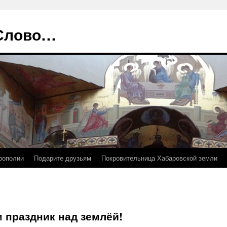
 Слово…
рополии
Подарите друзьям
Покровительница Хабаровской земли
 праздник над землёй!