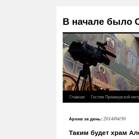
В начале было
Главная
Гостям Приамурской мит
Перейти
к
2014/04/30
Архив за день:
содержимому
Таким будет храм Ал