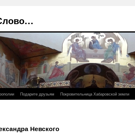
 Слово…
рополии
Подарите друзьям
Покровительница Хабаровской земли
ександра Невского