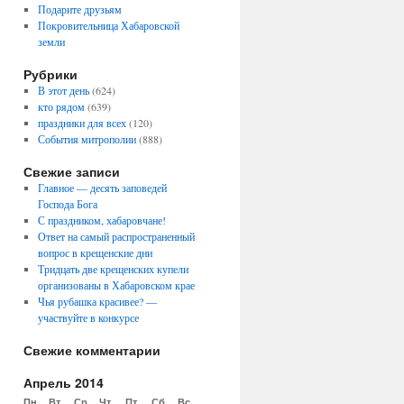
Подарите друзьям
Покровительница Хабаровской
земли
Рубрики
В этот день
(624)
кто рядом
(639)
праздники для всех
(120)
События митрополии
(888)
Свежие записи
Главное — десять заповедей
Господа Бога
С праздником, хабаровчане!
Ответ на самый распространенный
вопрос в крещенские дни
Тридцать две крещенских купели
организованы в Хабаровском крае
Чья рубашка красивее? —
участвуйте в конкурсе
Свежие комментарии
Апрель 2014
Пн
Вт
Ср
Чт
Пт
Сб
Вс