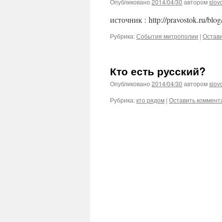
Опубликовано
2014/04/30
автором
slov
источник : http://pravostok.ru/blo
Рубрика:
События митрополии
|
Остав
Кто есть русский?
Опубликовано
2014/04/30
автором
slov
Рубрика:
кто рядом
|
Оставить коммент