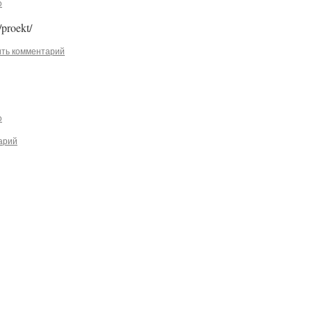
o
g/proekt/
ить комментарий
o
арий