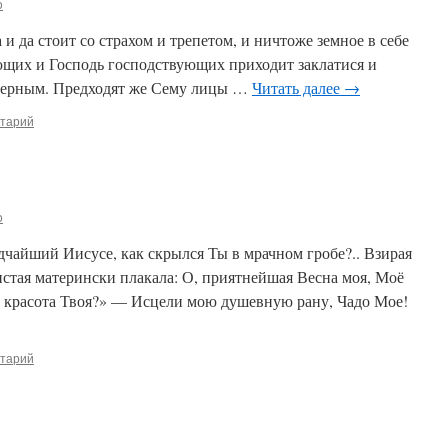
o
 и да стоит со страхом и трепетом, и ничтоже земное в себе
ющих и Господь господствующих приходит заклатися и
) верным. Предходят же Сему лицы …
Читать далее
→
нтарий
o
чайший Иисусе, как скрылся Ты в мрачном гробе?.. Взирая
истая матерински плакала: О, приятнейшая Весна моя, Моё
ь красота Твоя?» — Исцели мою душевную рану, Чадо Мое!
нтарий