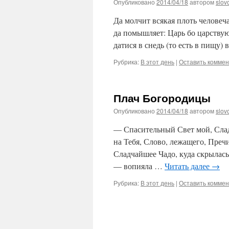
Опубликовано
2014/04/18
автором
slov
Да молчит всякая плоть человеча
да помышляет: Царь бо царству
датися в снедь (то есть в пищу
Рубрика:
В этот день
|
Оставить комме
Плач Богородицы
Опубликовано
2014/04/18
автором
slov
— Спасительный Свет мой, Слад
на Тебя, Слово, лежащего, Преч
Сладчайшее Чадо, куда скрылас
— вопияла …
Читать далее
→
Рубрика:
В этот день
|
Оставить комме