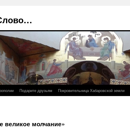
 Слово…
рополии
Подарите друзьям
Покровительница Хабаровской земли
е великое молчание»