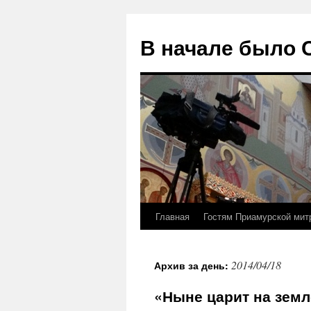
В начале было
Главная
Гостям Приамурской мит
Перейти
к
2014/04/18
Архив за день:
содержимому
«Ныне царит на земл