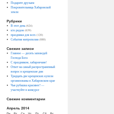
Подарите друзьям
Покровительница Хабаровской
земли
Рубрики
В этот день
(624)
кто рядом
(639)
праздники для всех
(120)
События митрополии
(888)
Свежие записи
Главное — десять заповедей
Господа Бога
С праздником, хабаровчане!
Ответ на самый распространенный
вопрос в крещенские дни
Тридцать две крещенских купели
организованы в Хабаровском крае
Чья рубашка красивее? —
участвуйте в конкурсе
Свежие комментарии
Апрель 2014
Пн
Вт
Ср
Чт
Пт
Сб
Вс