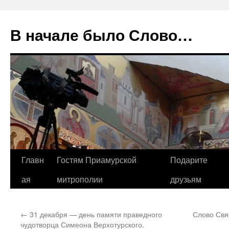
В начале было Слово…
Перейти
Главн
Гостям Приамурской
Подарите
к
ая
митрополии
друзьям
содержимому
←
31 декабря — день памяти праведного
Слово Свя
чудотворца Симеона Верхотурского.