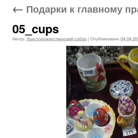
←
Подарки к главному пр
05_cups
Автор:
Христорождественский собор
|
Опубликовано
04.04.2