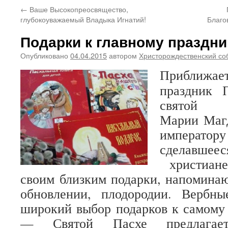
←
Ваше Высокопреосвящество,
глубокоуважаемый Владыка Игнатий!
Благо
Подарки к главному праздни
Опубликовано
04.04.2015
автором
Христорождественский со
Приближ
праздник 
святой р
Марии Маг
императо
сделавшеес
христиане
своим близким подарки, напомина
обновлении, плодородии. Вербн
широкий выбор подарков к самому
— Святой Пасхе предлагае