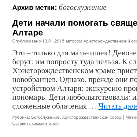
богослужение
Архив метки:
Дети начали помогать свящ
Алтаре
Опубликовано
13.01.2018
автором
Христорождественский со
Это – только для мальчишек! Девоче
берут: им попросту туда нельзя. К с
Христорождественском храме прист
новобранцев. Однако, прежде они п
устройством Алтаря: экскурсию про
пономарь. Дети любопытствовали: и
сложенные облачения …
Читать дал
Рубрика:
Богослужение
,
Христорождественский собор
|
Метки
Оставить комментарий