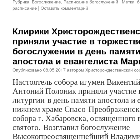
Рубрика:
Богослужение
,
Расписание богослужений
|
Метки:
б
расписание
|
Оставить комментарий
Клирики Христорождественс
приняли участие в торжест
богослужении в день памяти
апостола и евангелиста Мар
Опубликовано
08.05.2017
автором
Христорождественский со
Настоятель собора игумен Викентий
Антоний Полоник приняли участие 
литургии в день памяти апостола и 
нижнем храме Спасо-Преображенск
собора г. Хабаровска, освященного в
святого. Возглавил богослужение
Высокопреосвященнейший Владими