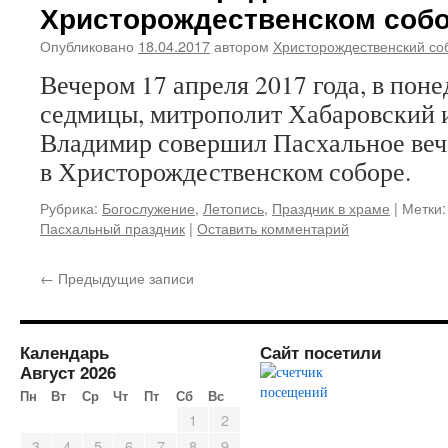
Христорождественском соб
Опубликовано
18.04.2017
автором
Христорождественский со
Вечером 17 апреля 2017 года, в пон
седмицы, митрополит Хабаровский
Владимир совершил Пасхальное веч
в Христорождественском соборе.
Рубрика:
Богослужение
,
Летопись
,
Праздник в храме
|
Метки:
Пасхальный праздник
|
Оставить комментарий
←
Предыдущие записи
Календарь
Сайт посетили
Август 2026
Пн
Вт
Ср
Чт
Пт
Сб
Вс
1
2
3
4
5
6
7
8
9