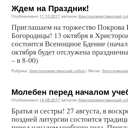
Ждем на Праздник!
Опубликовано
11.10.2017
автором
Христорождественский со
Приглашаем на торжество Покрова 
Богородицы! 13 октября в Христоро
состоится Всенощное Бдение (начало 
октября будет отслужена праздничн
– в 8-00)
Рубрика:
Христорождественский собор
|
Метки:
богослужени
Молебен перед началом уче
Опубликовано
14.08.2017
автором
Христорождественский со
Братья и сестры! 27 августа, в воскр
поздней литургии состоится тради
перед началом учебного года. Приг